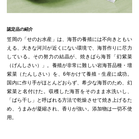
第6回
瀬戸内市/備前市/和気町/赤磐市
第5回
津山市/鏡野町/吉備中央町/久米南町/美咲町
せとうちの果実 チューハイ
第4回
倉敷市/玉野市/浅口市/里庄町
第3回
尾道市/福山市/笠岡市/府中市
第2回
真庭市/新庄村
第1回
新見市/高梁市/総社市/井原市/矢掛町
認定品の紹介
笠岡の「せのお水産」は、海苔の養殖には不向きともい
える、大きな河川が近くにない環境で、海苔作りに尽力
ふるさとあっ晴れ認定とは
デジタルカタログ
している。その努力の結晶が、焼きばら海苔「幻紫菜
（げんしさい）」。養殖が非常に難しい岩海苔品種・壇
紫菜（たんしさい）を、6年かけて養殖・生産に成功。
国内に作り手がほとんどおらず、希少な海苔のため、幻
紫菜と名付けた。収穫した海苔をそのまま水洗いし、
「ばら干し」と呼ばれる方法で乾燥させて焼き上げるた
め、うまみが凝縮され、香りが強い。添加物は一切不使
用。