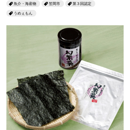
岡山海苔シリーズ
ふるさとあっ晴れ認定
魚介・海産物
笠岡市
第３回認定
ふるさと散歩
うめぇもん
みんなのドーナツ
TRAIN
人・もの・こと
観光列車
ふるさとあっ晴れ認定
岡山育ちのアイスバー
あの駅この駅
ABOUT
Urara
マップ・一覧から探す
せとうちの果実 清涼飲料水
JR岡山の地域共生
おのえきTIMES
カテゴリー・タグ・キーワードから探す
SAKU美SAKU楽
雑貨シリーズ
ふるさとおこしプロジェクトとは
SETOUCHI TRAIN
第16回
Re：
第15回
未来へつなぐ人
恋するジャージー 瀬戸田レモン
活動内容
La Malle de Bois
第14回
持続と進化
第13回
せとうちの海を育む山々
蒜山ショコラ
地酒列車
第12回
挑戦
第11回
せとうち
蒜山ショコラクッキーズ
スローライフ列車
第10回
岡山・備後の果物
第9回
岡山・備後のうめぇもん
せとうちのおいしいシリーズ
第8回
岡山市
第7回
美作市/西粟倉村/奈義町/勝央町
生スフレ ふわり～ぬ