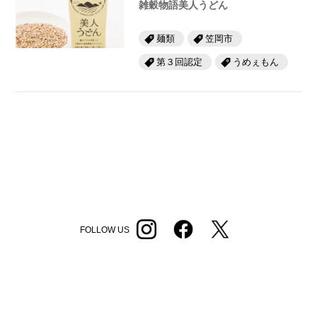
雑穀物語美人うどん
麺類
笠岡市
第３回認定
うめぇもん
FOLLOW US