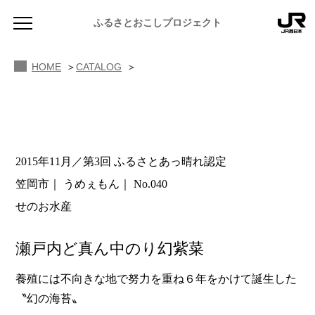
ふるさとおこしプロジェクト
HOME
CATALOG
2015年11月／第3回 ふるさとあっ晴れ認定
NEWS
笠岡市
うめぇもん
No.040
お知らせ
せのお水産
MAGAZINE
地域のよみもの
瀬戸内ど真ん中のり幻紫菜
JR PREMIUM SELECT SETOUCHI
ふるさと図鑑
JR西日本グループのおみやげ開発
養殖には不向きな地で努力を重ね６年をかけて誕生した
〝幻の海苔〟
ふるさと文庫
CATALOG