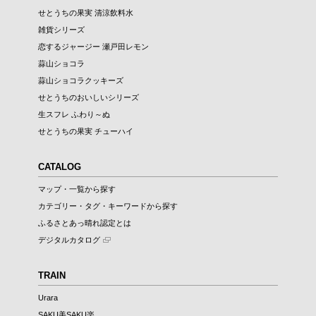
せとうちの果実 清涼飲料水
雑貨シリーズ
恋するジャージー 瀬戸田レモン
蒜山ショコラ
蒜山ショコラクッキーズ
せとうちのおいしいシリーズ
生スフレ ふわり～ぬ
せとうちの果実 チューハイ
CATALOG
マップ・一覧から探す
カテゴリー・タグ・キーワードから探す
ふるさとあっ晴れ認定とは
デジタルカタログ
TRAIN
Urara
SAKU美SAKU楽