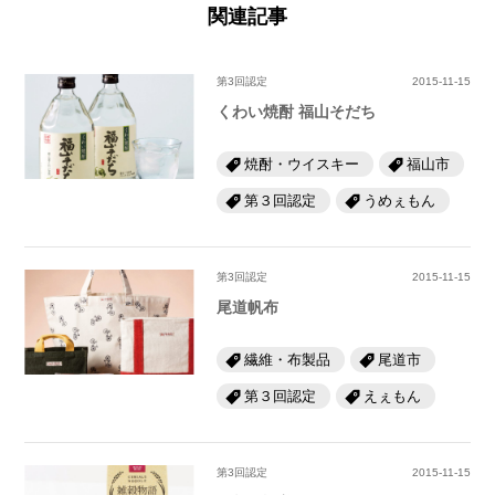
関連記事
第3回認定
2015-11-15
くわい焼酎 福山そだち
焼酎・ウイスキー
福山市
第３回認定
うめぇもん
第3回認定
2015-11-15
尾道帆布
繊維・布製品
尾道市
第３回認定
えぇもん
第3回認定
2015-11-15