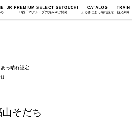
NE
JR PREMIUM SELECT SETOUCHI
CATALOG
TRAIN
もの
JR西日本グループのおみやげ開発
ふるさとあっ晴れ認定
観光列車
ふるさとあっ晴れ認定
図鑑
岡山海苔シリーズ
ふるさと
Urara
文庫
みんなのドーナツ
SAKU美SA
マップ・一覧から探す
散歩
岡山育ちのアイスバー
カテゴリー・タグ・キーワードから探す
SETOUCHI T
さとあっ晴れ認定
こと
せとうちの果実 清涼飲料水
La Malle de 
第16回
Re：
第15回
未来へつな
41
の駅
雑貨シリーズ
地酒列車
第14回
持続と進化
第13回
せとうちの
MES
恋するジャージー 瀬戸田レモン
スローライフ
第12回
挑戦
第11回
せとうち
蒜山ショコラ
福山そだち
第10回
岡山・備後の果物
第9回
岡山・備後
蒜山ショコラクッキーズ
第8回
岡山市
第7回
美作市/西粟倉