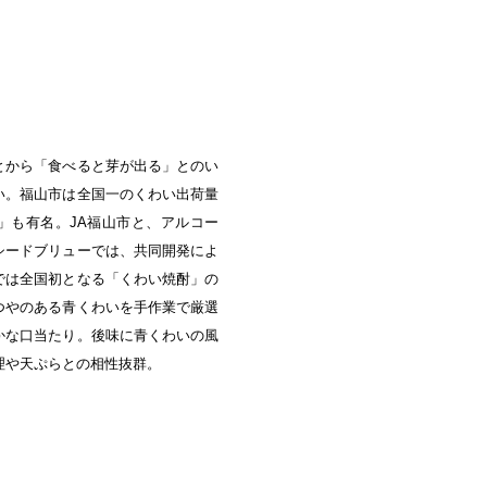
中央町/久米南町/美咲町
/笠岡市/府中市
社市/井原市/矢掛町
とから「食べると芽が出る」とのい
い。福山市は全国一のくわい出荷量
」も有名。JA福山市と、アルコー
シードブリューでは、共同開発によ
では全国初となる「くわい焼酎」の
つやのある青くわいを手作業で厳選
かな口当たり。後味に青くわいの風
理や天ぷらとの相性抜群。