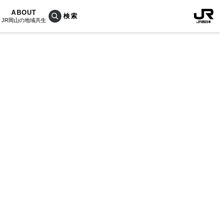
ABOUT
JR岡山の地域共生
おこしプロジェクトとは
KU楽
活動内容
RAIN
Bois
ぐ人
海を育む山々
列車
のうめぇもん
村/奈義町/勝央町