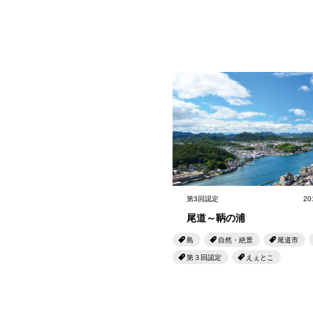
第3回認定
20
尾道～鞆の浦
島
自然・絶景
尾道市
第３回認定
えぇとこ