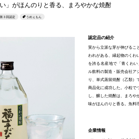
せとうちのおいしいシリーズ
い」がほんのりと香る、まろやかな焼酎
第6回
瀬戸内市/備前市/和気町/赤磐市
第5回
津山市/鏡野町/吉備
生スフレ ふわり～ぬ
第３回認定
うめぇもん
第4回
倉敷市/玉野市/浅口市/里庄町
第3回
尾道市/福山市
せとうちの果実 チューハイ
第2回
真庭市/新庄村
第1回
新見市/高梁市/総
認定品の紹介
実から立派な芽が伸びるこ
ふるさとあっ晴れ認定とは
デジタルカタログ
われがある、縁起物のくわ
を誇る名産地で「青くわい
ル飲料の製造・販売会社ア
り、単式蒸留焼酎（乙類）
商品化に成功した。小粒で
し、醸した焼酎は、まろや
味がほんのりと香る。魚料
企業情報