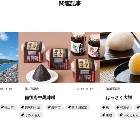
関連記事
15-11-15
第3回認定
2015-11-15
第3回認定
備後府中黒味噌
はっさく大福
福山市
調味料・油
府中市
第３回認定
島
和菓子
うめぇもん
果物
うめぇもん