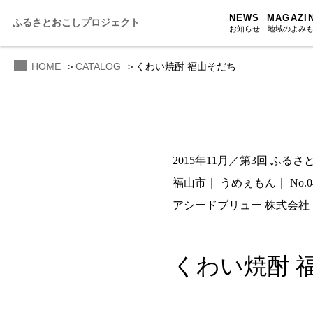
NEWS
MAGAZI
ふるさとおこしプロジェクト
お知らせ
地域のよみ
HOME
CATALOG
くわい焼酎 福山そだち
ふるさと
ふるさと
ふるさと
2015年11月／第3回 ふる
人・もの・
福山市
うめぇもん
No.0
あの駅こ
アシードブリュー 株式会社
おのえきTI
くわい焼酎 