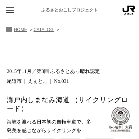
ふるさとおこしプロジェクト
HOME
CATALOG
2015年11月／第3回 ふるさとあっ晴れ認定
NEWS
尾道市
えぇとこ
No.031
お知らせ
MAGAZINE
瀬戸内しまなみ海道
（サイクリングロ
地域のよみもの
ード）
JR PREMIUM SELECT SETOUCHI
ふるさと図鑑
海峡を渡れる日本初の自転車道で、多
JR西日本グループのおみやげ開発
島美を感じながらサイクリングを
ふるさと文庫
CATALOG