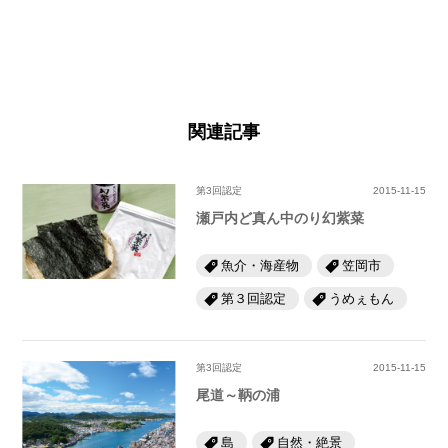
関連記事
第3回認定
2015-11-15
瀬戸内ど真ん中のり幻紫菜
魚介・海産物
笠岡市
第３回認定
うめぇもん
第3回認定
2015-11-15
尾道～鞆の浦
島
自然・絶景