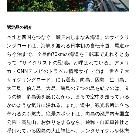
第6回
瀬戸内市/備前市/和気町/赤磐市
第5回
津山市/鏡野町/吉備中央町/久米南町/美咲町
せとうちの果実 チューハイ
第4回
倉敷市/玉野市/浅口市/里庄町
第3回
尾道市/福山市/笠岡市/府中市
認定品の紹介
第2回
真庭市/新庄村
第1回
新見市/高梁市/総社市/井原市/矢掛町
本州と四国をつなぐ「瀬戸内しまなみ海道」のサイクリ
ングロードは、海峡を渡れる日本初の自転車道。尾道か
ふるさとあっ晴れ認定とは
デジタルカタログ
ら今治まで、全長約70kmの海道を自転車で走れるとあ
って〝サイクリストの聖地〟と呼ばれている。アメリ
カ・CNNテレビのトラベル情報サイトでは「世界７大
サイクリングロード」にも選出。向島、因島、生口島、
大三島、伯方島、大島、馬島の７つの島を結ぶのは、９
つの橋。多島美を感じながら、まるで空中を走っている
かのような気分に浸れる。また、道中、観光名所に立ち
寄れるのも魅力。絶景スポットは、向島の瀬戸内海国立
公園・高見山。お参りをするなら、通称・自転車神社と
呼ばれている因島の大山神社へ。レンタサイクルや休憩