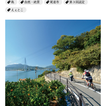
岡山海苔シリーズ
島
自然・絶景
尾道市
第３回認定
ふるさとあっ晴れ認定
ふるさと散歩
えぇとこ
みんなのドーナツ
TRAIN
人・もの・こと
観光列車
ふるさとあっ晴れ認定
岡山育ちのアイスバー
あの駅この駅
ABOUT
Urara
マップ・一覧から探す
せとうちの果実 清涼飲料水
JR岡山の地域共生
おのえきTIMES
カテゴリー・タグ・キーワードから探す
SAKU美SAKU楽
雑貨シリーズ
ふるさとおこしプロジェクトとは
SETOUCHI TRAIN
第16回
Re：
第15回
未来へつなぐ人
恋するジャージー 瀬戸田レモン
活動内容
La Malle de Bois
第14回
持続と進化
第13回
せとうちの海を育む山々
蒜山ショコラ
地酒列車
第12回
挑戦
第11回
せとうち
蒜山ショコラクッキーズ
スローライフ列車
第10回
岡山・備後の果物
第9回
岡山・備後のうめぇもん
せとうちのおいしいシリーズ
第8回
岡山市
第7回
美作市/西粟倉村/奈義町/勝央町
生スフレ ふわり～ぬ