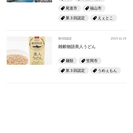
尾道市
福山市
第３回認定
えぇとこ
第3回認定
2015-11-15
雑穀物語美人うどん
麺類
笠岡市
第３回認定
うめぇもん