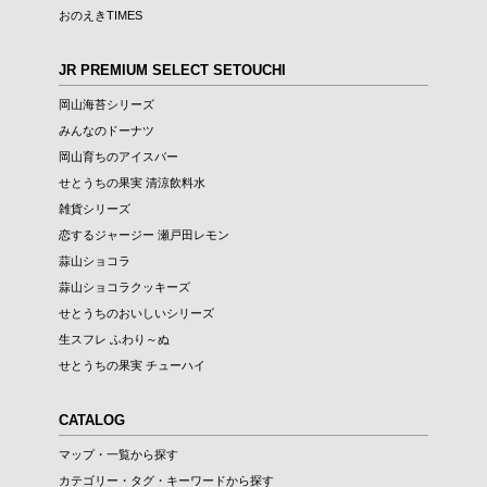
おのえきTIMES
JR PREMIUM SELECT SETOUCHI
岡山海苔シリーズ
みんなのドーナツ
岡山育ちのアイスバー
せとうちの果実 清涼飲料水
雑貨シリーズ
恋するジャージー 瀬戸田レモン
蒜山ショコラ
蒜山ショコラクッキーズ
せとうちのおいしいシリーズ
生スフレ ふわり～ぬ
せとうちの果実 チューハイ
CATALOG
マップ・一覧から探す
カテゴリー・タグ・キーワードから探す