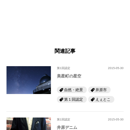
関連記事
第1回認定
2015-05-30
美星町の星空
自然・絶景
井原市
第１回認定
えぇとこ
第1回認定
2015-05-30
井原デニム