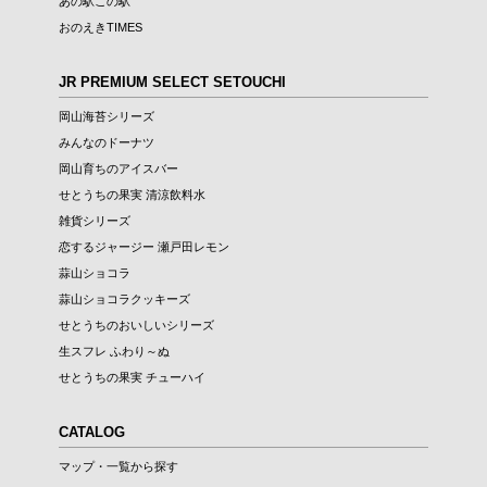
あの駅この駅
おのえきTIMES
JR PREMIUM SELECT SETOUCHI
岡山海苔シリーズ
みんなのドーナツ
岡山育ちのアイスバー
せとうちの果実 清涼飲料水
雑貨シリーズ
恋するジャージー 瀬戸田レモン
蒜山ショコラ
蒜山ショコラクッキーズ
せとうちのおいしいシリーズ
生スフレ ふわり～ぬ
せとうちの果実 チューハイ
CATALOG
マップ・一覧から探す