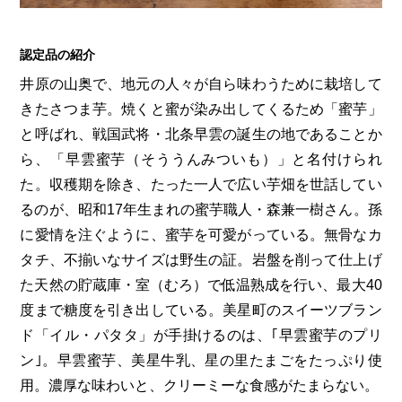
第6回
瀬戸内市/備前市/和気町/赤磐市
第5回
津山市/鏡野町/吉備中央町/久米南町/美咲町
せとうちの果実 チューハイ
第4回
倉敷市/玉野市/浅口市/里庄町
第3回
尾道市/福山市/笠岡市/府中市
認定品の紹介
第2回
真庭市/新庄村
第1回
新見市/高梁市/総社市/井原市/矢掛町
井原の山奥で、地元の人々が自ら味わうために栽培して
きたさつま芋。焼くと蜜が染み出してくるため「蜜芋」
と呼ばれ、戦国武将・北条早雲の誕生の地であることか
ふるさとあっ晴れ認定とは
デジタルカタログ
ら、「早雲蜜芋（そううんみついも）」と名付けられ
た。収穫期を除き、たった一人で広い芋畑を世話してい
るのが、昭和17年生まれの蜜芋職人・森兼一樹さん。孫
に愛情を注ぐように、蜜芋を可愛がっている。無骨なカ
タチ、不揃いなサイズは野生の証。岩盤を削って仕上げ
た天然の貯蔵庫・室（むろ）で低温熟成を行い、最大40
度まで糖度を引き出している。美星町のスイーツブラン
ド「イル・パタタ」が手掛けるのは、｢早雲蜜芋のプリ
ン｣。早雲蜜芋、美星牛乳、星の里たまごをたっぷり使
用。濃厚な味わいと、クリーミーな食感がたまらない。