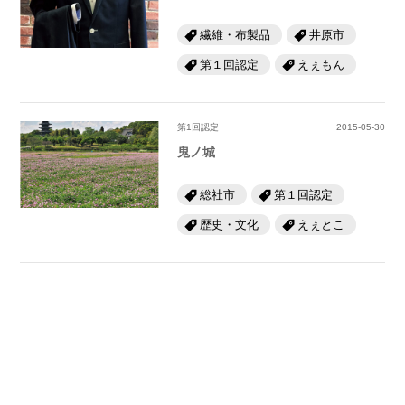
繊維・布製品
井原市
第１回認定
えぇもん
第1回認定
2015-05-30
鬼ノ城
総社市
第１回認定
歴史・文化
えぇとこ