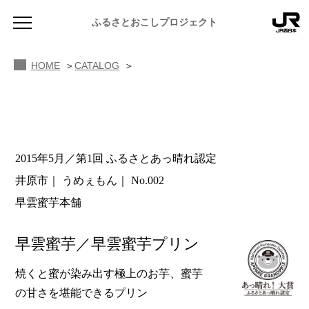
ふるさとおこしプロジェクト
HOME
CATALOG
2015年5月／第1回 ふるさとあっ晴れ認定
NEWS
井原市
うめぇもん
No.002
お知らせ
早雲蜜芋本舗
MAGAZINE
地域のよみもの
早雲蜜芋／早雲蜜芋プリン
JR PREMIUM SELECT SETOUCHI
ふるさと図鑑
JR西日本グループのおみやげ開発
焼くと蜜が染み出す極上のお芋、蜜芋
の甘さを堪能できるプリン
ふるさと文庫
CATALOG