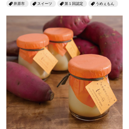
岡山海苔シリーズ
ふるさとあっ晴れ認定
井原市
スイーツ
第１回認定
うめぇもん
ふるさと散歩
みんなのドーナツ
TRAIN
人・もの・こと
観光列車
ふるさとあっ晴れ認定
岡山育ちのアイスバー
あの駅この駅
ABOUT
Urara
マップ・一覧から探す
せとうちの果実 清涼飲料水
JR岡山の地域共生
おのえきTIMES
カテゴリー・タグ・キーワードから探す
SAKU美SAKU楽
雑貨シリーズ
ふるさとおこしプロジェクトとは
SETOUCHI TRAIN
第16回
Re：
第15回
未来へつなぐ人
恋するジャージー 瀬戸田レモン
活動内容
La Malle de Bois
第14回
持続と進化
第13回
せとうちの海を育む山々
蒜山ショコラ
地酒列車
第12回
挑戦
第11回
せとうち
蒜山ショコラクッキーズ
スローライフ列車
第10回
岡山・備後の果物
第9回
岡山・備後のうめぇもん
せとうちのおいしいシリーズ
第8回
岡山市
第7回
美作市/西粟倉村/奈義町/勝央町
生スフレ ふわり～ぬ