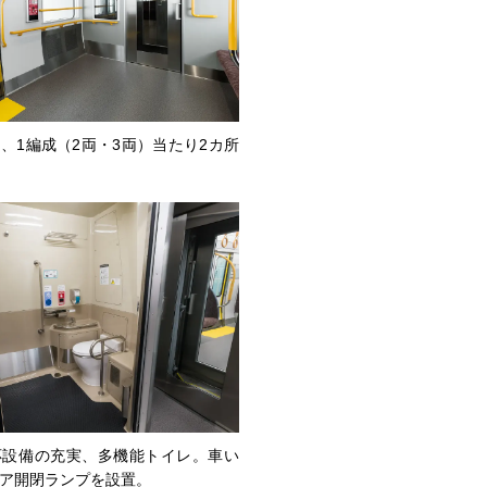
、1編成（2両・3両）当たり2カ所
応設備の充実、多機能トイレ。車い
ア開閉ランプを設置。