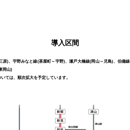
導入区間
三原)、宇野みなと線(茶屋町～宇野)、瀬戸大橋線(岡山～児島)、伯備線
東岡山)
ついては、順次拡大を予定しています。