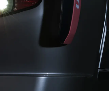
中央町/久米南町/美咲町
/笠岡市/府中市
社市/井原市/矢掛町