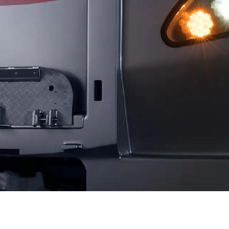
せとうちのおいしいシリーズ
第6回
瀬戸内市/備前市/和気町/赤磐市
第5回
津山市/鏡野町/吉備
生スフレ ふわり～ぬ
第4回
倉敷市/玉野市/浅口市/里庄町
第3回
尾道市/福山市
せとうちの果実 チューハイ
第2回
真庭市/新庄村
第1回
新見市/高梁市/総
ふるさとあっ晴れ認定とは
デジタルカタログ