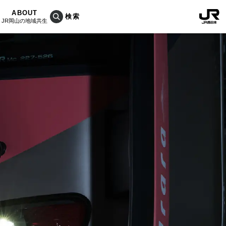
ABOUT
JR岡山の地域共生
おこしプロジェクトとは
KU楽
活動内容
RAIN
Bois
ぐ人
海を育む山々
列車
のうめぇもん
村/奈義町/勝央町