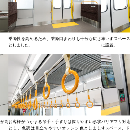
乗降性を高めるため、乗降口まわりも十分な広さ
車いすスペース
としました。
に設置。
要が高
お客様がつかまる吊手・手すりは握りやすい形状
バリアフリ対
とし、色調は目立ちやすいオレンジ色としまし
すスペース、ド