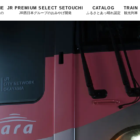
NE
JR PREMIUM SELECT SETOUCHI
CATALOG
TRAIN
もの
JR西日本グループのおみやげ開発
ふるさとあっ晴れ認定
観光列車
ふるさとあっ晴れ認定
図鑑
岡山海苔シリーズ
ふるさと
Urara
文庫
みんなのドーナツ
SAKU美SA
マップ・一覧から探す
散歩
岡山育ちのアイスバー
カテゴリー・タグ・キーワードから探す
SETOUCHI T
こと
せとうちの果実 清涼飲料水
La Malle de 
第16回
Re：
第15回
未来へつな
の駅
雑貨シリーズ
地酒列車
第14回
持続と進化
第13回
せとうちの
MES
恋するジャージー 瀬戸田レモン
スローライフ
第12回
挑戦
第11回
せとうち
蒜山ショコラ
第10回
岡山・備後の果物
第9回
岡山・備後
蒜山ショコラクッキーズ
第8回
岡山市
第7回
美作市/西粟倉