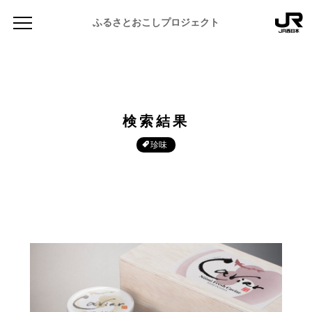
ふるさとおこしプロジェクト
検索結果
珍味
NEWS
お知らせ
MAGAZINE
地域のよみもの
JR PREMIUM SELECT SETOUCHI
ふるさと図鑑
JR西日本グループのおみやげ開発
ふるさと文庫
CATALOG