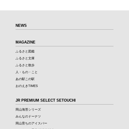
第6回
瀬戸内市/備前市/和気町/赤磐市
第5回
津山市/鏡野町/吉備中央町/久米南町/美咲町
せとうちの果実 チューハイ
第4回
倉敷市/玉野市/浅口市/里庄町
第3回
尾道市/福山市/笠岡市/府中市
NEWS
第2回
真庭市/新庄村
第1回
新見市/高梁市/総社市/井原市/矢掛町
MAGAZINE
ふるさとあっ晴れ認定とは
デジタルカタログ
ふるさと図鑑
ふるさと文庫
ふるさと散歩
人・もの・こと
あの駅この駅
おのえきTIMES
JR PREMIUM SELECT SETOUCHI
岡山海苔シリーズ
みんなのドーナツ
岡山育ちのアイスバー