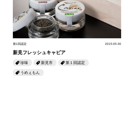
岡山海苔シリーズ
ふるさとあっ晴れ認定
ふるさと散歩
みんなのドーナツ
TRAIN
人・もの・こと
観光列車
ふるさとあっ晴れ認定
岡山育ちのアイスバー
あの駅この駅
ABOUT
Urara
マップ・一覧から探す
せとうちの果実 清涼飲料水
JR岡山の地域共生
第1回認定
2015-05-30
おのえきTIMES
カテゴリー・タグ・キーワードから探す
新見フレッシュキャビア
SAKU美SAKU楽
雑貨シリーズ
ふるさとおこしプロジェクトとは
珍味
新見市
第１回認定
SETOUCHI TRAIN
第16回
Re：
第15回
未来へつなぐ人
恋するジャージー 瀬戸田レモン
うめぇもん
活動内容
La Malle de Bois
第14回
持続と進化
第13回
せとうちの海を育む山々
蒜山ショコラ
地酒列車
第12回
挑戦
第11回
せとうち
蒜山ショコラクッキーズ
スローライフ列車
第10回
岡山・備後の果物
第9回
岡山・備後のうめぇもん
せとうちのおいしいシリーズ
第8回
岡山市
第7回
美作市/西粟倉村/奈義町/勝央町
生スフレ ふわり～ぬ