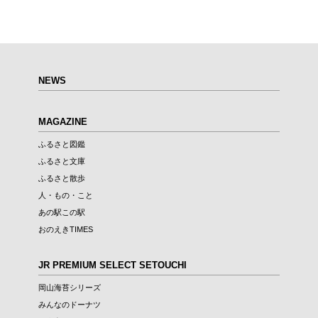
第6回
瀬戸内市/備前市/和気町/赤磐市
第5回
津山市/鏡野町/吉備中央町/久米南町/美咲町
せとうちの果実 チューハイ
第4回
倉敷市/玉野市/浅口市/里庄町
第3回
尾道市/福山市/笠岡市/府中市
第2回
真庭市/新庄村
第1回
新見市/高梁市/総社市/井原市/矢掛町
NEWS
ふるさとあっ晴れ認定とは
デジタルカタログ
MAGAZINE
ふるさと図鑑
ふるさと文庫
ふるさと散歩
人・もの・こと
あの駅この駅
おのえきTIMES
JR PREMIUM SELECT SETOUCHI
岡山海苔シリーズ
みんなのドーナツ