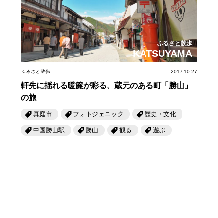
岡山海苔シリーズ
ふるさとあっ晴れ認定
ふるさと散歩
みんなのドーナツ
TRAIN
人・もの・こと
観光列車
ふるさとあっ晴れ認定
ふるさと散歩
岡山育ちのアイスバー
KATSUYAMA
あの駅この駅
ABOUT
Urara
マップ・一覧から探す
せとうちの果実 清涼飲料水
JR岡山の地域共生
ふるさと散歩
2017-10-27
おのえきTIMES
カテゴリー・タグ・キーワードから探す
軒先に揺れる暖簾が彩る、蔵元のある町「勝山」
SAKU美SAKU楽
雑貨シリーズ
ふるさとおこしプロジェクトとは
の旅
SETOUCHI TRAIN
第16回
Re：
第15回
未来へつなぐ人
恋するジャージー 瀬戸田レモン
真庭市
フォトジェニック
歴史・文化
活動内容
中国勝山駅
勝山
観る
遊ぶ
La Malle de Bois
第14回
持続と進化
第13回
せとうちの海を育む山々
蒜山ショコラ
地酒列車
第12回
挑戦
第11回
せとうち
蒜山ショコラクッキーズ
スローライフ列車
第10回
岡山・備後の果物
第9回
岡山・備後のうめぇもん
せとうちのおいしいシリーズ
第8回
岡山市
第7回
美作市/西粟倉村/奈義町/勝央町
生スフレ ふわり～ぬ