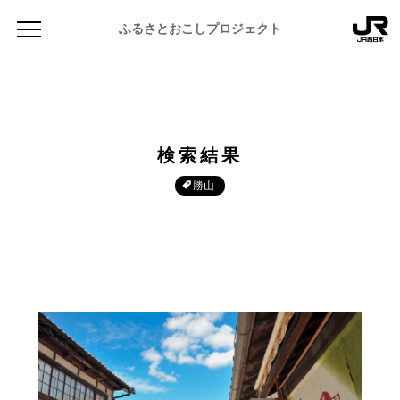
ふるさとおこしプロジェクト
検索結果
勝山
NEWS
お知らせ
MAGAZINE
地域のよみもの
JR PREMIUM SELECT SETOUCHI
ふるさと図鑑
JR西日本グループのおみやげ開発
ふるさと文庫
CATALOG