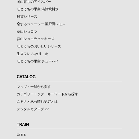
岡山育ちのアイスバー
せとうちの果実 清涼飲料水
雑貨シリーズ
恋するジャージー 瀬戸田レモン
蒜山ショコラ
蒜山ショコラクッキーズ
せとうちのおいしいシリーズ
生スフレ ふわり～ぬ
せとうちの果実 チューハイ
CATALOG
マップ・一覧から探す
カテゴリー・タグ・キーワードから探す
ふるさとあっ晴れ認定とは
デジタルカタログ
TRAIN
Urara