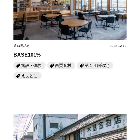
岡山海苔シリーズ
ふるさとあっ晴れ認定
ふるさと散歩
みんなのドーナツ
TRAIN
人・もの・こと
観光列車
ふるさとあっ晴れ認定
岡山育ちのアイスバー
あの駅この駅
ABOUT
Urara
マップ・一覧から探す
せとうちの果実 清涼飲料水
JR岡山の地域共生
第14回認定
2022-12-13
おのえきTIMES
カテゴリー・タグ・キーワードから探す
BASE101%
SAKU美SAKU楽
雑貨シリーズ
ふるさとおこしプロジェクトとは
施設・体験
西粟倉村
第１４回認定
SETOUCHI TRAIN
第16回
Re：
第15回
未来へつなぐ人
恋するジャージー 瀬戸田レモン
えぇとこ
活動内容
La Malle de Bois
第14回
持続と進化
第13回
せとうちの海を育む山々
蒜山ショコラ
地酒列車
第12回
挑戦
第11回
せとうち
蒜山ショコラクッキーズ
スローライフ列車
第10回
岡山・備後の果物
第9回
岡山・備後のうめぇもん
せとうちのおいしいシリーズ
第8回
岡山市
第7回
美作市/西粟倉村/奈義町/勝央町
生スフレ ふわり～ぬ