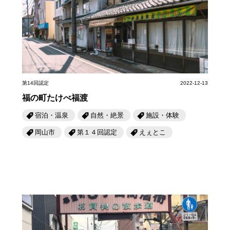
第6回
瀬戸内市/備前市/和気町/赤磐市
第5回
津山市/鏡野町/吉備中央町/久米南町/美咲町
せとうちの果実 チューハイ
第4回
倉敷市/玉野市/浅口市/里庄町
第3回
尾道市/福山市/笠岡市/府中市
第2回
真庭市/新庄村
第1回
新見市/高梁市/総社市/井原市/矢掛町
ふるさとあっ晴れ認定とは
デジタルカタログ
第14回認定
2022-12-13
福の町たけべ福渡
宿泊・温泉
自然・絶景
施設・体験
岡山市
第１４回認定
えぇとこ