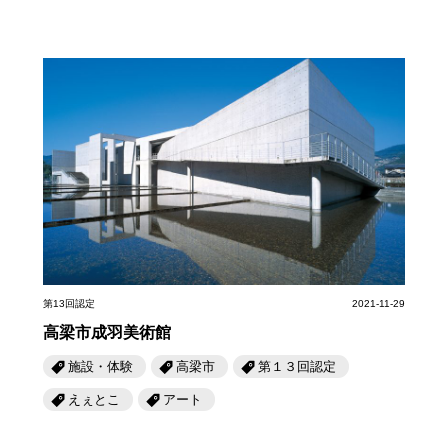
第13回認定
2021-11-29
高梁市成羽美術館
施設・体験
高梁市
第１３回認定
えぇとこ
アート