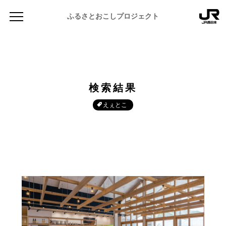
ふるさとおこしプロジェクト
検索結果
えぇとこ
NEWS
お知らせ
MAGAZINE
地域のよみもの
JR PREMIUM SELECT SETOUCHI
ふるさと図鑑
JR西日本グループのおみやげ開発
ふるさと文庫
CATALOG