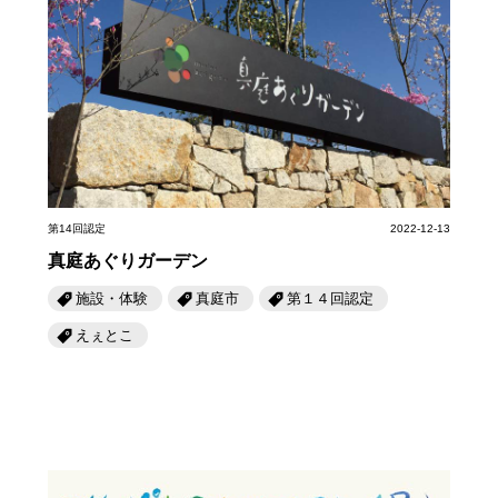
第14回認定
2022-12-13
真庭あぐりガーデン
施設・体験
真庭市
第１４回認定
えぇとこ