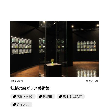
第13回認定
2021-11-29
妖精の森ガラス美術館
施設・体験
鏡野町
第１３回認定
えぇとこ