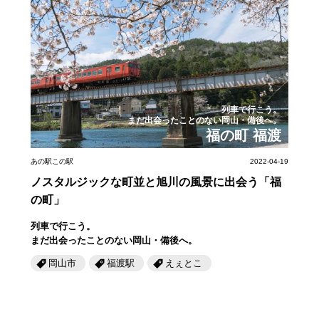
列車で行こう。
まだ出会ったことのない岡山・備後へ。
福の町 福渡
あの駅この駅
2022-04-19
ノスタルジックな町並と旭川の風景に出会う「福
の町」
列車で行こう。
まだ出会ったことのない岡山・備後へ。
岡山市
福渡駅
えぇとこ