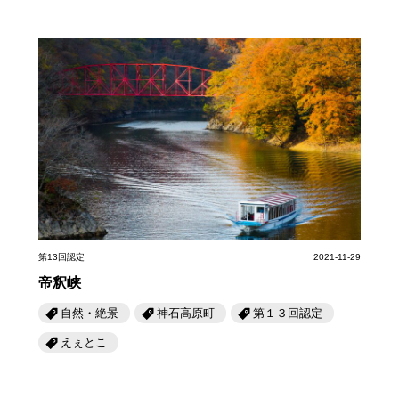
第13回認定
2021-11-29
帝釈峡
自然・絶景
神石高原町
第１３回認定
えぇとこ