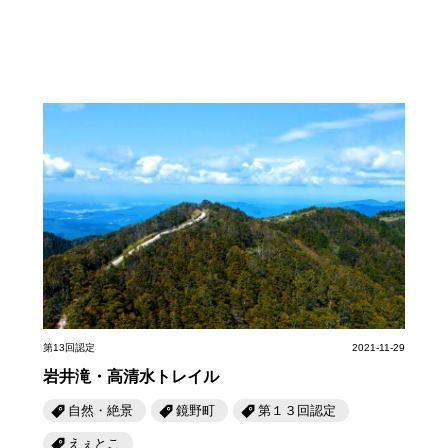
第13回認定
2021-11-29
岩井滝・高清水トレイル
自然・絶景
鏡野町
第１３回認定
えぇとこ