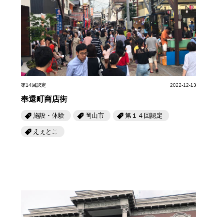
第14回認定
2022-12-13
奉還町商店街
施設・体験
岡山市
第１４回認定
えぇとこ