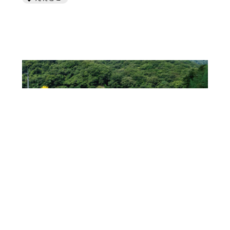
第13回認定
2021-11-29
牟佐大久保ひまわり畑
自然・絶景
岡山市
第１３回認定