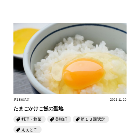
第13回認定
2021-11-29
たまごかけご飯の聖地
料理・惣菜
美咲町
第１３回認定
えぇとこ