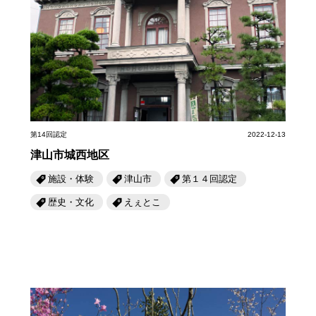
第14回認定
2022-12-13
津山市城西地区
施設・体験
津山市
第１４回認定
歴史・文化
えぇとこ