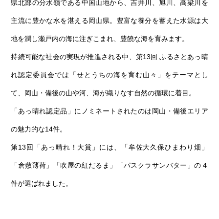
第6回
瀬戸内市/備前市/和気町/赤磐市
第5回
津山市/鏡野町/吉備中央町/久米南町/美咲町
せとうちの果実 チューハイ
県北部の分水嶺である中国山地から、吉井川、旭川、高梁川を
主流に豊かな水を湛える岡山県。豊富な養分を蓄えた水源は大
第4回
倉敷市/玉野市/浅口市/里庄町
第3回
尾道市/福山市/笠岡市/府中市
地を潤し瀬戸内の海に注ぎこまれ、豊饒な海を育みます。
第2回
真庭市/新庄村
第1回
新見市/高梁市/総社市/井原市/矢掛町
持続可能な社会の実現が推進される中、第13回 ふるさとあっ晴
れ認定委員会では「せとうちの海を育む山々」をテーマとし
ふるさとあっ晴れ認定とは
デジタルカタログ
て、岡山・備後の山や河、海が織りなす自然の循環に着目。
「あっ晴れ認定品」にノミネートされたのは岡山・備後エリア
の魅力的な14件。
第13回「あっ晴れ！大賞」には、「牟佐大久保ひまわり畑」
「倉敷薄荷」「吹屋の紅だるま」「パスクラサンバター」の４
件が選ばれました。