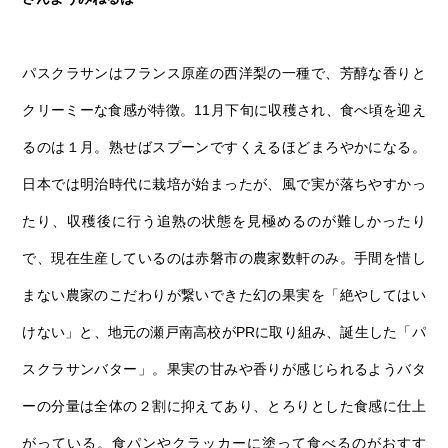
パスクラサンはフランス原産の西洋梨の一種で、芳醇な香りと
クリーミーな食感が特徴。11月下旬に収穫され、食べ頃を迎え
るのは１月。熟せばスプーンですくえるほどまろやかになる。
日本では明治時代に栽培が始まったが、風で実が落ちやすかっ
たり、収穫後に行う追熟の状態を見極めるのが難しかったり
で、現在生産しているのは赤磐市の農家数軒のみ。手間を惜し
まない農家のこだわりが繋いできた幻の果実を「絶やしてはい
けない」と、地元の瀬戸南高校がPRに取り組み、誕生した「パ
スクラサンバター」。果実の甘みや香りが感じられるようバタ
ーの分量は全体の２割に抑えてあり、とろりとした食感に仕上
がっている。食パンやクラッカーに塗って食べるのがおすす