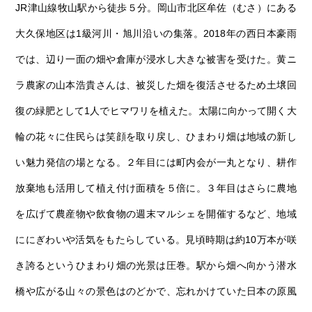
JR津山線牧山駅から徒歩５分。岡山市北区牟佐（むさ）にある
大久保地区は1級河川・旭川沿いの集落。2018年の西日本豪雨
では、辺り一面の畑や倉庫が浸水し大きな被害を受けた。黄ニ
ラ農家の山本浩貴さんは、被災した畑を復活させるため土壌回
復の緑肥として1人でヒマワリを植えた。太陽に向かって開く大
輪の花々に住民らは笑顔を取り戻し、ひまわり畑は地域の新し
い魅力発信の場となる。２年目には町内会が一丸となり、耕作
放棄地も活用して植え付け面積を５倍に。３年目はさらに農地
を広げて農産物や飲食物の週末マルシェを開催するなど、地域
ににぎわいや活気をもたらしている。見頃時期は約10万本が咲
き誇るというひまわり畑の光景は圧巻。駅から畑へ向かう潜水
橋や広がる山々の景色はのどかで、忘れかけていた日本の原風