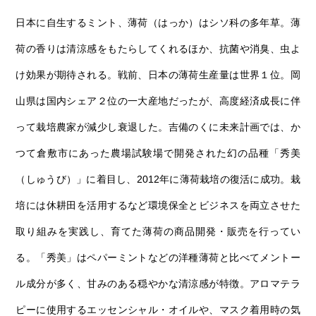
日本に自生するミント、薄荷（はっか）はシソ科の多年草。薄
荷の香りは清涼感をもたらしてくれるほか、抗菌や消臭、虫よ
け効果が期待される。戦前、日本の薄荷生産量は世界１位。岡
山県は国内シェア２位の一大産地だったが、高度経済成長に伴
って栽培農家が減少し衰退した。吉備のくに未来計画では、か
つて倉敷市にあった農場試験場で開発された幻の品種「秀美
（しゅうび）」に着目し、2012年に薄荷栽培の復活に成功。栽
培には休耕田を活用するなど環境保全とビジネスを両立させた
取り組みを実践し、育てた薄荷の商品開発・販売を行ってい
る。「秀美」はペパーミントなどの洋種薄荷と比べてメントー
ル成分が多く、甘みのある穏やかな清涼感が特徴。アロマテラ
ピーに使用するエッセンシャル・オイルや、マスク着用時の気