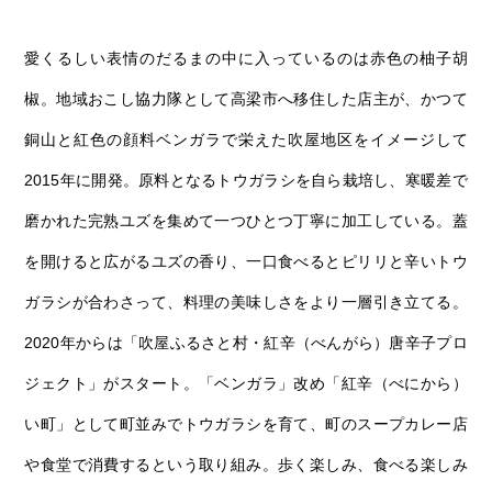
愛くるしい表情のだるまの中に入っているのは赤色の柚子胡
椒。地域おこし協力隊として高梁市へ移住した店主が、かつて
銅山と紅色の顔料ベンガラで栄えた吹屋地区をイメージして
2015年に開発。原料となるトウガラシを自ら栽培し、寒暖差で
磨かれた完熟ユズを集めて一つひとつ丁寧に加工している。蓋
を開けると広がるユズの香り、一口食べるとピリリと辛いトウ
ガラシが合わさって、料理の美味しさをより一層引き立てる。
2020年からは「吹屋ふるさと村・紅辛（べんがら）唐辛子プロ
ジェクト」がスタート。「ベンガラ」改め「紅辛（べにから）
い町」として町並みでトウガラシを育て、町のスープカレー店
や食堂で消費するという取り組み。歩く楽しみ、食べる楽しみ