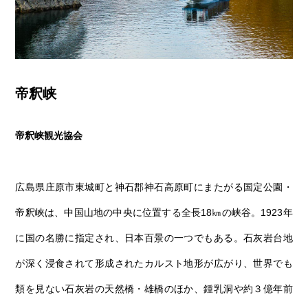
帝釈峡
帝釈峡観光協会
広島県庄原市東城町と神石郡神石高原町にまたがる国定公園・
帝釈峡は、中国山地の中央に位置する全長18㎞の峡谷。1923年
に国の名勝に指定され、日本百景の一つでもある。石灰岩台地
が深く浸食されて形成されたカルスト地形が広がり、世界でも
類を見ない石灰岩の天然橋・雄橋のほか、鍾乳洞や約３億年前