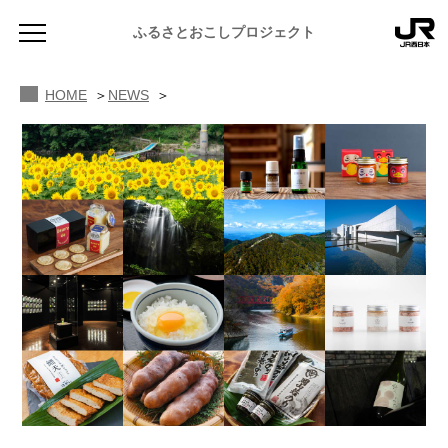
ふるさとおこしプロジェクト
HOME
NEWS
NEWS
お知らせ
MAGAZINE
地域のよみもの
JR PREMIUM SELECT SETOUCHI
ふるさと図鑑
JR西日本グループのおみやげ開発
ふるさと文庫
CATALOG