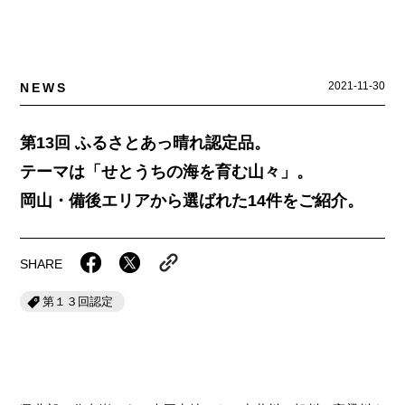
岡山海苔シリーズ
ふるさとあっ晴れ認定
ふるさと散歩
みんなのドーナツ
TRAIN
人・もの・こと
観光列車
ふるさとあっ晴れ認定
岡山育ちのアイスバー
2021-11-30
NEWS
あの駅この駅
ABOUT
Urara
マップ・一覧から探す
せとうちの果実 清涼飲料水
JR岡山の地域共生
第13回 ふるさとあっ晴れ認定品。
おのえきTIMES
カテゴリー・タグ・キーワードから探す
SAKU美SAKU楽
雑貨シリーズ
テーマは「せとうちの海を育む山々」。
ふるさとおこしプロジェクトとは
岡山・備後エリアから選ばれた14件をご紹介。
SETOUCHI TRAIN
第16回
Re：
第15回
未来へつなぐ人
恋するジャージー 瀬戸田レモン
活動内容
La Malle de Bois
第14回
持続と進化
第13回
せとうちの海を育む山々
蒜山ショコラ
SHARE
地酒列車
第12回
挑戦
第11回
せとうち
蒜山ショコラクッキーズ
第１３回認定
スローライフ列車
第10回
岡山・備後の果物
第9回
岡山・備後のうめぇもん
せとうちのおいしいシリーズ
第8回
岡山市
第7回
美作市/西粟倉村/奈義町/勝央町
生スフレ ふわり～ぬ