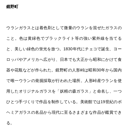
鏡野町
ウランガラスとは着色剤として微量のウランを混ぜたガラスの
こと。色は黄緑色でブラックライト等の強い紫外線を当てる
と、美しい緑色の蛍光を放つ。1830年代にチェコで誕生、ヨー
ロッパやアメリカへ広がり、日本でも大正から昭和にかけて食
器や花瓶などが作られた。鏡野町の人形峠は昭和30年から国内
で唯一ウランの発掘採取が行われた場所。人形峠産ウランを使
用したオリジナルガラスを「妖精の森ガラス」と命名し、一つ
ひとつ手づくりで作品を制作している。美術館では19世紀のボ
ヘミアガラスの名品から現代に至るさまざまな作品が鑑賞でき
る。