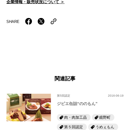
企業情報・販売状況について ＞
SHARE
関連記事
第5回認定
2016-06-19
ジビエ缶詰“ののもん”
肉・肉加工品
鏡野町
第５回認定
うめぇもん