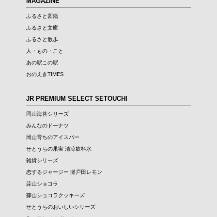
MAGAZINE
ふるさと図鑑
ふるさと文庫
ふるさと散歩
人・もの・こと
あの駅この駅
おのえきTIMES
JR PREMIUM SELECT SETOUCHI
岡山海苔シリーズ
みんなのドーナツ
岡山育ちのアイスバー
せとうちの果実 清涼飲料水
雑貨シリーズ
恋するジャージー 瀬戸田レモン
蒜山ショコラ
蒜山ショコラクッキーズ
せとうちのおいしいシリーズ