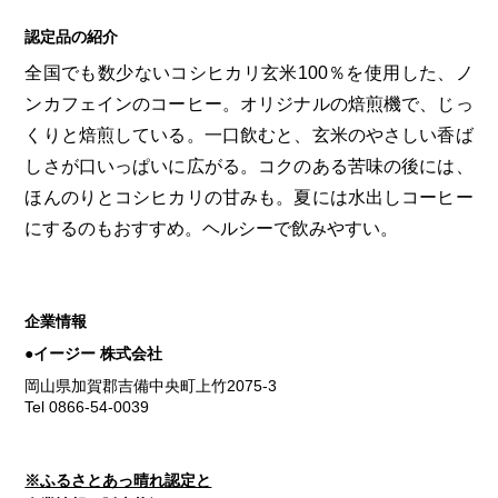
第6回
瀬戸内市/備前市/和気町/赤磐市
第5回
津山市/鏡野町/吉備中央町/久米南町/美咲町
せとうちの果実 チューハイ
認定品の紹介
第4回
倉敷市/玉野市/浅口市/里庄町
第3回
尾道市/福山市/笠岡市/府中市
全国でも数少ないコシヒカリ玄米100％を使用した、ノ
第2回
真庭市/新庄村
第1回
新見市/高梁市/総社市/井原市/矢掛町
ンカフェインのコーヒー。オリジナルの焙煎機で、じっ
くりと焙煎している。一口飲むと、玄米のやさしい香ば
しさが口いっぱいに広がる。コクのある苦味の後には、
ふるさとあっ晴れ認定とは
デジタルカタログ
ほんのりとコシヒカリの甘みも。夏には水出しコーヒー
にするのもおすすめ。ヘルシーで飲みやすい。
企業情報
●イージー 株式会社
岡山県加賀郡吉備中央町上竹2075-3
Tel 0866-54-0039
※ふるさとあっ晴れ認定と