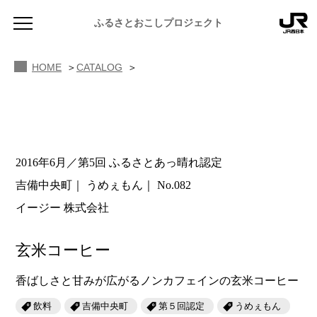
ふるさとおこしプロジェクト
HOME
CATALOG
2016年6月／第5回 ふるさとあっ晴れ認定
NEWS
吉備中央町
うめぇもん
No.082
お知らせ
イージー 株式会社
MAGAZINE
地域のよみもの
玄米コーヒー
JR PREMIUM SELECT SETOUCHI
ふるさと図鑑
JR西日本グループのおみやげ開発
香ばしさと甘みが広がるノンカフェインの玄米コーヒー
ふるさと文庫
飲料
吉備中央町
第５回認定
うめぇもん
CATALOG