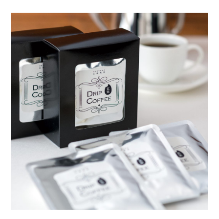
岡山海苔シリーズ
ふるさとあっ晴れ認定
ふるさと散歩
みんなのドーナツ
TRAIN
人・もの・こと
観光列車
ふるさとあっ晴れ認定
岡山育ちのアイスバー
あの駅この駅
ABOUT
Urara
マップ・一覧から探す
せとうちの果実 清涼飲料水
JR岡山の地域共生
おのえきTIMES
カテゴリー・タグ・キーワードから探す
SAKU美SAKU楽
雑貨シリーズ
ふるさとおこしプロジェクトとは
SETOUCHI TRAIN
第16回
Re：
第15回
未来へつなぐ人
恋するジャージー 瀬戸田レモン
活動内容
La Malle de Bois
第14回
持続と進化
第13回
せとうちの海を育む山々
蒜山ショコラ
地酒列車
第12回
挑戦
第11回
せとうち
蒜山ショコラクッキーズ
スローライフ列車
第10回
岡山・備後の果物
第9回
岡山・備後のうめぇもん
せとうちのおいしいシリーズ
第8回
岡山市
第7回
美作市/西粟倉村/奈義町/勝央町
生スフレ ふわり～ぬ