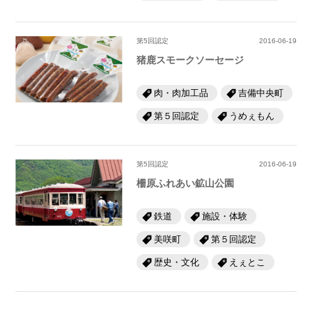
第5回認定
2016-06-19
猪鹿スモークソーセージ
肉・肉加工品
吉備中央町
第５回認定
うめぇもん
第5回認定
2016-06-19
柵原ふれあい鉱山公園
鉄道
施設・体験
美咲町
第５回認定
歴史・文化
えぇとこ