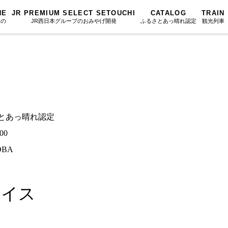
NE
JR PREMIUM SELECT SETOUCHI
CATALOG
TRAIN
もの
JR西日本グループのおみやげ開発
ふるさとあっ晴れ認定
観光列車
ふるさとあっ晴れ認定
図鑑
岡山海苔シリーズ
ふるさと
Urara
文庫
みんなのドーナツ
SAKU美SA
マップ・一覧から探す
散歩
岡山育ちのアイスバー
カテゴリー・タグ・キーワードから探す
SETOUCHI T
るさとあっ晴れ認定
こと
せとうちの果実 清涼飲料水
La Malle de 
第16回
Re：
第15回
未来へつな
00
の駅
雑貨シリーズ
地酒列車
第14回
持続と進化
第13回
せとうちの
BA
MES
恋するジャージー 瀬戸田レモン
スローライフ
第12回
挑戦
第11回
せとうち
蒜山ショコラ
アイス
第10回
岡山・備後の果物
第9回
岡山・備後
蒜山ショコラクッキーズ
第8回
岡山市
第7回
美作市/西粟倉