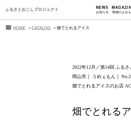
NEWS
MAGAZI
ふるさとおこしプロジェクト
お知らせ
地域のよみ
HOME
CATALOG
畑でとれるアイス
ふるさと
ふるさと
ふるさと
2022年12月／第14回 ふ
人・もの・
岡山市
うめぇもん
No.2
あの駅こ
畑でとれるアイスのお店 AO
おのえきTI
畑でとれる