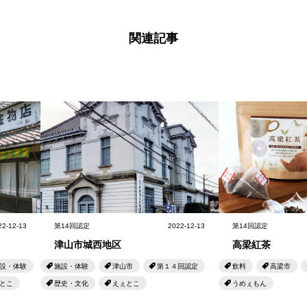
関連記事
22-12-13
第14回認定
2022-12-13
第14回認定
津山市城西地区
高梁紅茶
設・体験
施設・体験
津山市
第１４回認定
飲料
高梁市
とこ
歴史・文化
えぇとこ
うめぇもん