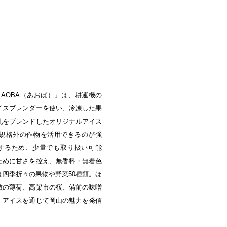
中央町/久米南町/美咲町
/笠岡市/府中市
社市/井原市/矢掛町
AOBA（あおば）」は、耕運機の
イスブレンダーを使い、冷凍した果
乳をブレンドしたオリジナルアイス
規格外の作物を活用できるのが強
するため、少量でも取り扱い可能
ために甘さを控え、無香料・無着色
四季折々の果物や野菜50種類。ほ
敷の薄荷、高梁市の桜、備前の味噌
。アイスを通じて岡山の魅力を発信