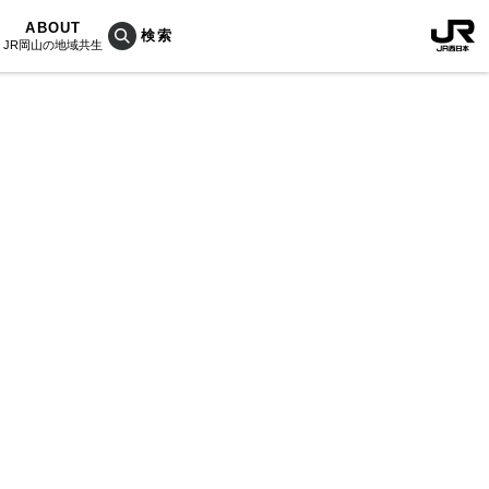
ABOUT
JR岡山の地域共生
おこしプロジェクトとは
KU楽
活動内容
RAIN
Bois
ぐ人
海を育む山々
列車
のうめぇもん
村/奈義町/勝央町