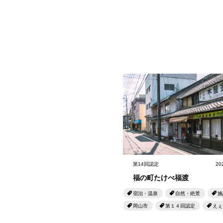
第14回認定
20
福の町たけべ福渡
宿泊・温泉
自然・絶景
施
岡山市
第１４回認定
えぇ