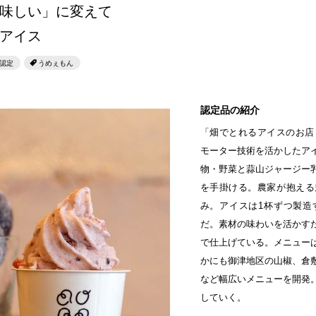
せとうちのおいしいシリーズ
味しい」に変えて
第6回
瀬戸内市/備前市/和気町/赤磐市
第5回
津山市/鏡野町/吉備
山アイス
生スフレ ふわり～ぬ
第4回
倉敷市/玉野市/浅口市/里庄町
第3回
尾道市/福山市
認定
うめぇもん
せとうちの果実 チューハイ
第2回
真庭市/新庄村
第1回
新見市/高梁市/総
認定品の紹介
ふるさとあっ晴れ認定とは
デジタルカタログ
「畑でとれるアイスのお店 
モーター技術を活かしたア
物・野菜と蒜山ジャージー
を手掛ける。農家が抱える
み。アイスは1杯ずつ製造
だ。素材の味わいを活かす
で仕上げている。メニューは
かにも御津地区の山椒、倉
など幅広いメニューを開発
していく。