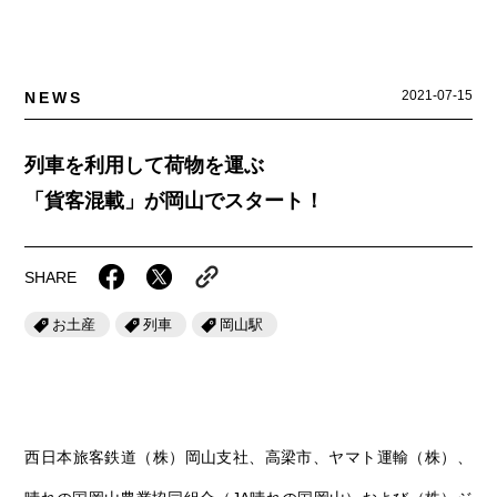
岡山海苔シリーズ
ふるさとあっ晴れ認定
ふるさと散歩
みんなのドーナツ
TRAIN
人・もの・こと
観光列車
ふるさとあっ晴れ認定
2021-07-15
NEWS
岡山育ちのアイスバー
あの駅この駅
ABOUT
Urara
マップ・一覧から探す
せとうちの果実 清涼飲料水
JR岡山の地域共生
列車を利用して荷物を運ぶ
おのえきTIMES
カテゴリー・タグ・キーワードから探す
SAKU美SAKU楽
「貨客混載」が岡山でスタート！
雑貨シリーズ
ふるさとおこしプロジェクトとは
SETOUCHI TRAIN
第16回
Re：
第15回
未来へつなぐ人
恋するジャージー 瀬戸田レモン
活動内容
SHARE
La Malle de Bois
第14回
持続と進化
第13回
せとうちの海を育む山々
蒜山ショコラ
お土産
列車
岡山駅
地酒列車
第12回
挑戦
第11回
せとうち
蒜山ショコラクッキーズ
スローライフ列車
第10回
岡山・備後の果物
第9回
岡山・備後のうめぇもん
せとうちのおいしいシリーズ
第8回
岡山市
第7回
美作市/西粟倉村/奈義町/勝央町
生スフレ ふわり～ぬ
西日本旅客鉄道（株）岡山支社、高梁市、ヤマト運輸（株）、