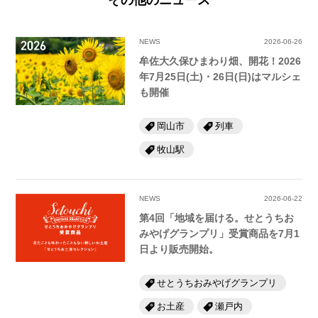
NEWS
2026-06-26
牟佐大久保ひまわり畑、開花！2026
年7月25日(土)・26日(日)はマルシェ
も開催
岡山市
列車
牧山駅
NEWS
2026-06-22
第4回「地域を届ける。せとうちお
みやげグランプリ」受賞商品を7月1
日より販売開始。
せとうちおみやげグランプリ
お土産
瀬戸内