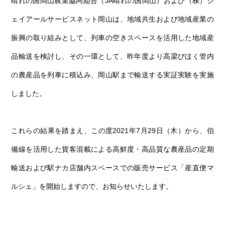
晴れの国岡山農業協同組合（JA晴れの国岡山）および（株）ジ
第6回
瀬戸内市/備前市/和気町/赤磐市
第5回
津山市/鏡野町/吉備中央町/久米南町/美咲町
せとうちの果実 チューハイ
ェイアールサービスネット岡山は、地域共生および地域産業の
第4回
倉敷市/玉野市/浅口市/里庄町
第3回
尾道市/福山市/笠岡市/府中市
振興の取り組みとして、列車の空きスペースを活用した地域産
第2回
真庭市/新庄村
第1回
新見市/高梁市/総社市/井原市/矢掛町
品輸送を検討し、その一環として、昨年度より高梁びほく管内
の農産品を列車に積込み、岡山駅まで輸送する実証実験を実施
ふるさとあっ晴れ認定とは
デジタルカタログ
しました。
これらの結果を踏まえ、この度2021年7月29日（木）から、伯
備線を活用した貨客混載による高鮮度・高品質な農産品の定期
輸送および駅ナカ店舗内スペースでの販売サービス「産直便マ
ルシェ」を開始しますので、お知らせいたします。