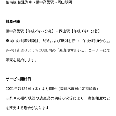
伯備線 普通列車（備中高梁駅→岡山駅間）
対象列車
備中高梁駅【午後2時27分発】→岡山駅【午後3時19分着】
※岡山駅到着以降は、配送および陳列を行い、午後4時頃から
お
みやげ街道せとうちCUBE
内の「産直便マルシェ」コーナーにて
販売を開始します。
サービス開始日
2021年7月29日（木）より開始（毎週木曜日に定期輸送）
※列車の運行状況や農産品の供給状況等により、実施頻度など
を変更する場合があります。