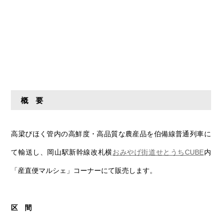
概 要
高梁びほく管内の高鮮度・高品質な農産品を伯備線普通列車に
て輸送し、岡山駅新幹線改札横
おみやげ街道せとうちCUBE
内
「産直便マルシェ」コーナーにて販売します。
区 間