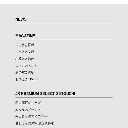
NEWS
MAGAZINE
ふるさと図鑑
ふるさと文庫
ふるさと散歩
人・もの・こと
あの駅この駅
おのえきTIMES
JR PREMIUM SELECT SETOUCHI
岡山海苔シリーズ
みんなのドーナツ
岡山育ちのアイスバー
せとうちの果実 清涼飲料水