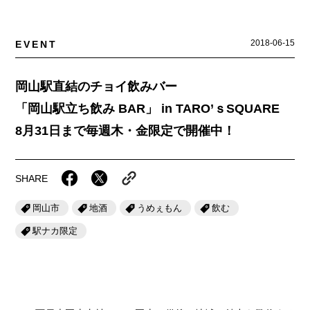
岡山海苔シリーズ
ふるさとあっ晴れ認定
ふるさと散歩
みんなのドーナツ
TRAIN
2018-06-15
EVENT
人・もの・こと
観光列車
ふるさとあっ晴れ認定
岡山育ちのアイスバー
あの駅この駅
岡山駅直結のチョイ飲みバー
ABOUT
Urara
マップ・一覧から探す
せとうちの果実 清涼飲料水
JR岡山の地域共生
「岡山駅立ち飲み BAR」 in TARO’ｓSQUARE
おのえきTIMES
カテゴリー・タグ・キーワードから探す
SAKU美SAKU楽
雑貨シリーズ
8月31日まで毎週木・金限定で開催中！
ふるさとおこしプロジェクトとは
SETOUCHI TRAIN
第16回
Re：
第15回
未来へつなぐ人
恋するジャージー 瀬戸田レモン
活動内容
SHARE
La Malle de Bois
第14回
持続と進化
第13回
せとうちの海を育む山々
蒜山ショコラ
岡山市
地酒
うめぇもん
飲む
地酒列車
第12回
挑戦
第11回
せとうち
蒜山ショコラクッキーズ
駅ナカ限定
スローライフ列車
第10回
岡山・備後の果物
第9回
岡山・備後のうめぇもん
せとうちのおいしいシリーズ
第8回
岡山市
第7回
美作市/西粟倉村/奈義町/勝央町
生スフレ ふわり～ぬ