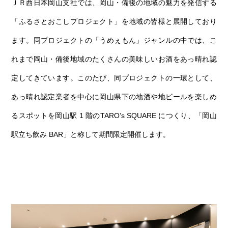
第6回
瀬戸内市/備前市/和気町/赤磐市
第5回
津山市/鏡野町/吉備中央町/久米南町/美咲町
せとうちの果実 チューハイ
ＪＲ西日本岡山支社では、岡山・備後の地域の魅力を発信する
「ふるさとおこしプロジェクト」を地域の皆様と展開しており
第4回
倉敷市/玉野市/浅口市/里庄町
第3回
尾道市/福山市/笠岡市/府中市
ます。同プロジェクトの「うめぇもん」ジャンルの中では、こ
第2回
真庭市/新庄村
第1回
新見市/高梁市/総社市/井原市/矢掛町
れまで岡山・備後地域のたくさんの美味しいお酒をあっ晴れ認
定してきています。このたび、同プロジェクトの一環として、
ふるさとあっ晴れ認定とは
デジタルカタログ
あっ晴れ認定業者を中心に岡山県下の地酒や地ビールを楽しめ
るスポットを岡山駅 1 階のTARO’s SQUARE につくり、「岡山
駅立ち飲み BAR」と称して期間限定開催します。