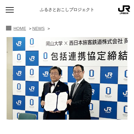
ふるさとおこしプロジェクト
HOME
NEWS
NEWS
お知らせ
MAGAZINE
地域のよみもの
JR PREMIUM SELECT SETOUCHI
ふるさと図鑑
JR西日本グループのおみやげ開発
ふるさと文庫
CATALOG