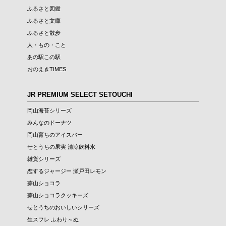
ふるさと図鑑
ふるさと文庫
ふるさと散歩
人・もの・こと
あの駅この駅
おのえきTIMES
JR PREMIUM SELECT SETOUCHI
岡山海苔シリーズ
みんなのドーナツ
岡山育ちのアイスバー
せとうちの果実 清涼飲料水
雑貨シリーズ
恋するジャージー 瀬戸田レモン
蒜山ショコラ
蒜山ショコラクッキーズ
せとうちのおいしいシリーズ
生スフレ ふわり～ぬ