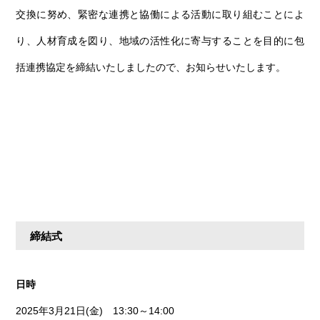
第6回
瀬戸内市/備前市/和気町/赤磐市
第5回
津山市/鏡野町/吉備中央町/久米南町/美咲町
せとうちの果実 チューハイ
交換に努め、緊密な連携と協働による活動に取り組むことによ
第4回
倉敷市/玉野市/浅口市/里庄町
第3回
尾道市/福山市/笠岡市/府中市
り、人材育成を図り、地域の活性化に寄与することを目的に包
第2回
真庭市/新庄村
第1回
新見市/高梁市/総社市/井原市/矢掛町
括連携協定を締結いたしましたので、お知らせいたします。
ふるさとあっ晴れ認定とは
デジタルカタログ
締結式
日時
2025年3月21日(金) 13:30～14:00