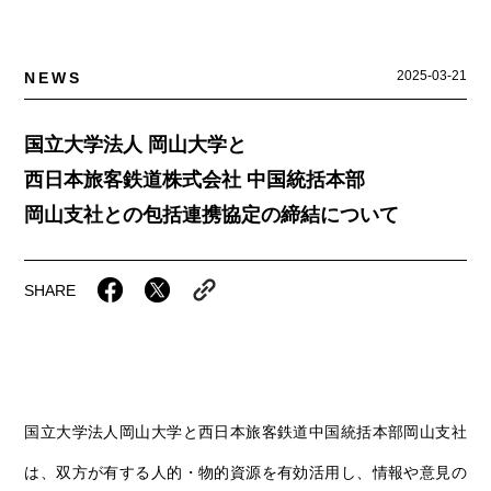
岡山海苔シリーズ
ふるさとあっ晴れ認定
ふるさと散歩
みんなのドーナツ
TRAIN
2025-03-21
人・もの・こと
NEWS
観光列車
ふるさとあっ晴れ認定
岡山育ちのアイスバー
あの駅この駅
ABOUT
国立大学法人 岡山大学と
Urara
マップ・一覧から探す
せとうちの果実 清涼飲料水
JR岡山の地域共生
おのえきTIMES
西日本旅客鉄道株式会社 中国統括本部
カテゴリー・タグ・キーワードから探す
SAKU美SAKU楽
雑貨シリーズ
岡山支社との包括連携協定の締結について
ふるさとおこしプロジェクトとは
SETOUCHI TRAIN
第16回
Re：
第15回
未来へつなぐ人
恋するジャージー 瀬戸田レモン
活動内容
SHARE
La Malle de Bois
第14回
持続と進化
第13回
せとうちの海を育む山々
蒜山ショコラ
地酒列車
第12回
挑戦
第11回
せとうち
蒜山ショコラクッキーズ
スローライフ列車
第10回
岡山・備後の果物
第9回
岡山・備後のうめぇもん
せとうちのおいしいシリーズ
国立大学法人岡山大学と⻄日本旅客鉄道中国統括本部岡山⽀社
第8回
岡山市
第7回
美作市/西粟倉村/奈義町/勝央町
生スフレ ふわり～ぬ
は、双方が有する人的・物的資源を有効活用し、情報や意見の