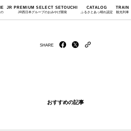
NE
JR PREMIUM SELECT SETOUCHI
CATALOG
TRAIN
もの
JR西日本グループのおみやげ開発
ふるさとあっ晴れ認定
観光列車
ふるさとあっ晴れ認定
図鑑
岡山海苔シリーズ
ふるさと
Urara
文庫
みんなのドーナツ
SAKU美SA
マップ・一覧から探す
SHARE
散歩
岡山育ちのアイスバー
カテゴリー・タグ・キーワードから探す
SETOUCHI T
こと
せとうちの果実 清涼飲料水
La Malle de 
第16回
Re：
第15回
未来へつな
の駅
雑貨シリーズ
地酒列車
第14回
持続と進化
第13回
せとうちの
MES
恋するジャージー 瀬戸田レモン
スローライフ
第12回
挑戦
第11回
せとうち
おすすめの記事
蒜山ショコラ
第10回
岡山・備後の果物
第9回
岡山・備後
蒜山ショコラクッキーズ
第8回
岡山市
第7回
美作市/西粟倉