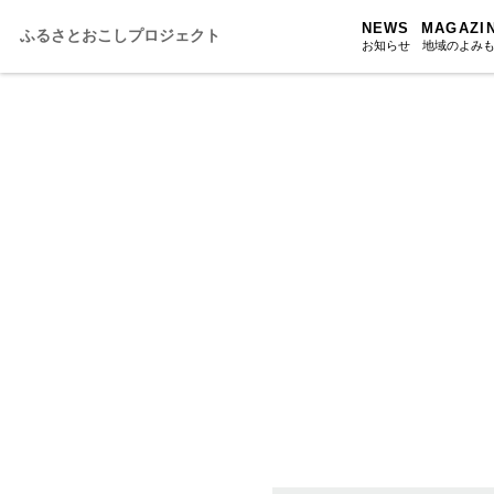
NEWS
MAGAZI
ふるさとおこしプロジェクト
お知らせ
地域のよみ
ふるさと
ふるさと
ふるさと
人・もの・
あの駅こ
おのえきTI