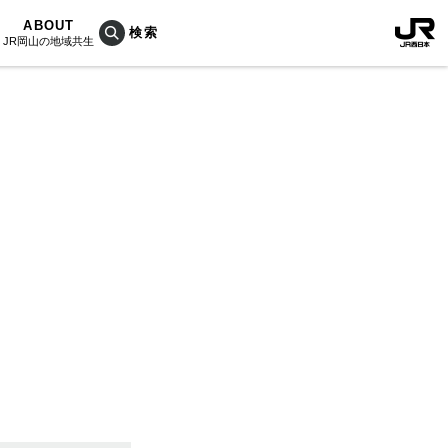
ABOUT
JR岡山の地域共生
おこしプロジェクトとは
KU楽
活動内容
RAIN
Bois
ぐ人
海を育む山々
列車
のうめぇもん
村/奈義町/勝央町