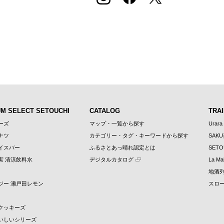
UM SELECT SETOUCHI
CATALOG
TRAI
ーズ
マップ・一覧から探す
Urara
ナツ
カテゴリー・タグ・キーワードから探す
SAK
イスバー
ふるさとあっ晴れ認定とは
SETO
実 清涼飲料水
デジタルカタログ
La Mal
地酒
ジー 瀬戸田レモン
スロ
クッキーズ
いしいシリーズ