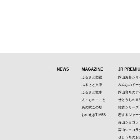
NEWS
MAGAZINE
JR PREMI
ふるさと図鑑
岡山海苔シリ
ふるさと文庫
みんなのドー
ふるさと散歩
岡山育ちのア
人・もの・こと
せとうちの果
あの駅この駅
雑貨シリーズ
おのえきTIMES
恋するジャー
蒜山ショコラ
蒜山ショコラ
せとうちのお