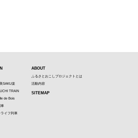
N
ABOUT
ふるさとおこしプロジェクトとは
U美SAKU楽
活動内容
UCHI TRAIN
SITEMAP
le de Bois
列車
ーライフ列車