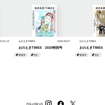
せとうちのおいしいシリーズ
第6回
瀬戸内市/備前市/和気町/赤磐市
第5回
津山市/鏡野町/吉備
生スフレ ふわり～ぬ
第4回
倉敷市/玉野市/浅口市/里庄町
第3回
尾道市/福山市
せとうちの果実 チューハイ
第2回
真庭市/新庄村
第1回
新見市/高梁市/総
ふるさとあっ晴れ認定とは
デジタルカタログ
20-01-15
おのえきTIMES
2020-09-07
おのえきTIMES
おのえきTIMES 2020特別号
おのえきTIMES 
尾道市
読む
尾道市
読む
FOLLOW US