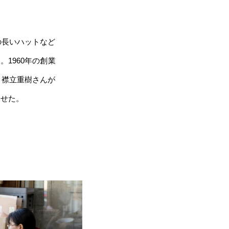
の長いハットなど
1960年の創業
、襟立重樹さんが
させた。