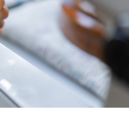
中央町/久米南町/美咲町
/笠岡市/府中市
社市/井原市/矢掛町