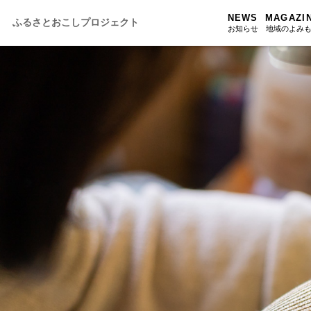
NEWS
MAGAZI
ふるさとおこしプロジェクト
お知らせ
地域のよみ
ふるさと
ふるさと
ふるさと
人・もの・
あの駅こ
おのえきTI