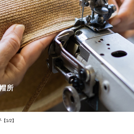
せとうちのおいしいシリーズ
第6回
瀬戸内市/備前市/和気町/赤磐市
第5回
津山市/鏡野町/吉備
生スフレ ふわり～ぬ
第4回
倉敷市/玉野市/浅口市/里庄町
第3回
尾道市/福山市
せとうちの果実 チューハイ
第2回
真庭市/新庄村
第1回
新見市/高梁市/総
ふるさとあっ晴れ認定とは
デジタルカタログ
帽所
【1/2】