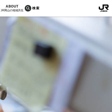
ABOUT
JR岡山の地域共生
おこしプロジェクトとは
KU楽
活動内容
RAIN
Bois
ぐ人
海を育む山々
列車
のうめぇもん
村/奈義町/勝央町