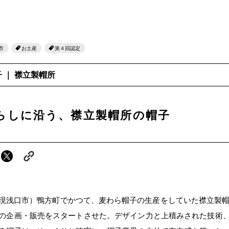
市
お土産
第４回認定
 ｜ 襟立製帽所
らしに沿う、襟立製帽所の帽子
現浅口市）鴨方町でかつて、麦わら帽子の生産をしていた襟立製帽所
の企画・販売をスタートさせた。デザイン力と上積みされた技術