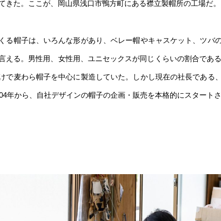
てきた。ここが、岡山県浅口市鴨方町にある襟立製帽所の工場だ。
くる帽子は、いろんな形があり、ベレー帽やキャスケット、ツバ
言える。男性用、女性用、ユニセックスが同じくらいの割合である。
けで麦わら帽子を中心に製造していた。しかし現在の社長である
004年から、自社デザインの帽子の企画・販売を本格的にスタート