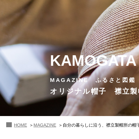
KAMOGATA
MAGAZINE ふるさと図鑑
オリジナル帽子 襟立製
HOME
MAGAZINE
自分の暮らしに沿う、襟立製帽所の帽子