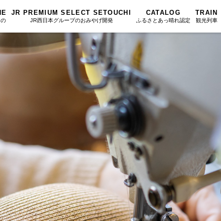
NE
JR PREMIUM SELECT SETOUCHI
CATALOG
TRAIN
もの
JR西日本グループのおみやげ開発
ふるさとあっ晴れ認定
観光列車
ふるさとあっ晴れ認定
図鑑
岡山海苔シリーズ
ふるさと
Urara
文庫
みんなのドーナツ
SAKU美SA
マップ・一覧から探す
散歩
岡山育ちのアイスバー
カテゴリー・タグ・キーワードから探す
SETOUCHI T
こと
せとうちの果実 清涼飲料水
La Malle de 
第16回
Re：
第15回
未来へつな
の駅
雑貨シリーズ
地酒列車
第14回
持続と進化
第13回
せとうちの
MES
恋するジャージー 瀬戸田レモン
スローライフ
第12回
挑戦
第11回
せとうち
蒜山ショコラ
第10回
岡山・備後の果物
第9回
岡山・備後
蒜山ショコラクッキーズ
第8回
岡山市
第7回
美作市/西粟倉