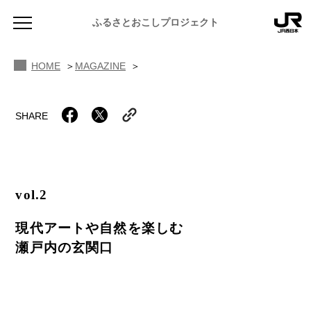
木村公香さん
JR西日本 岡山支社 営業課
ふるさとおこしプロジェクト
田村憲一さん
HOME
MAGAZINE
SHARE
NEWS
お知らせ
vol.2
MAGAZINE
現代アートや自然を楽しむ
地域のよみもの
瀬戸内の玄関口
JR PREMIUM SELECT SETOUCHI
ふるさと図鑑
JR西日本グループのおみやげ開発
ふるさと文庫
CATALOG