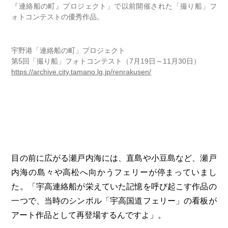
『連絡船の町』プロジェクト」で以前開催された「撮り船」フ
ォトコンテストの優秀作品。
宇野港「連絡船の町」プロジェクト
第5回「撮り船」フォトコンテスト（7月19日～11月30日）
https://archive.city.tamano.lg.jp/renrakusen/
目の前に広がる瀬戸内海には、直島や小豆島など、瀬戸
内海の島々や高松へ向かうフェリーが停まっていまし
た。「宇高連絡船が栄えていた記憶を呼び起こす作品の
一つで、当時のシンボル「宇高国道フェリー」の看板が
アート作品として再登場するんですよ」。