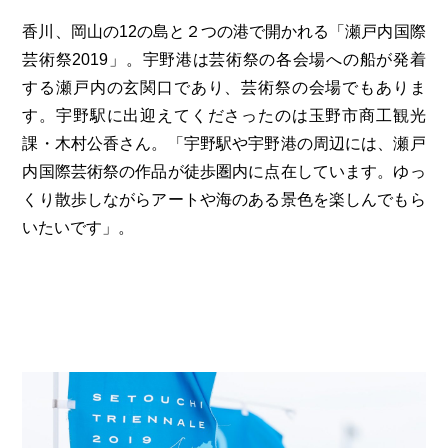
岡山海苔シリーズ
ふるさとあっ晴れ認定
ふるさと散歩
香川、岡山の12の島と２つの港で開かれる「瀬戸内国際
みんなのドーナツ
芸術祭2019」。宇野港は芸術祭の各会場への船が発着
TRAIN
人・もの・こと
観光列車
ふるさとあっ晴れ認定
する瀬戸内の玄関口であり、芸術祭の会場でもありま
岡山育ちのアイスバー
す。宇野駅に出迎えてくださったのは玉野市商工観光
あの駅この駅
ABOUT
Urara
マップ・一覧から探す
せとうちの果実 清涼飲料水
課・木村公香さん。「宇野駅や宇野港の周辺には、瀬戸
JR岡山の地域共生
おのえきTIMES
内国際芸術祭の作品が徒歩圏内に点在しています。ゆっ
カテゴリー・タグ・キーワードから探す
SAKU美SAKU楽
雑貨シリーズ
くり散歩しながらアートや海のある景色を楽しんでもら
ふるさとおこしプロジェクトとは
SETOUCHI TRAIN
第16回
Re：
第15回
未来へつなぐ人
恋するジャージー 瀬戸田レモン
いたいです」。
活動内容
La Malle de Bois
第14回
持続と進化
第13回
せとうちの海を育む山々
蒜山ショコラ
地酒列車
第12回
挑戦
第11回
せとうち
蒜山ショコラクッキーズ
スローライフ列車
第10回
岡山・備後の果物
第9回
岡山・備後のうめぇもん
せとうちのおいしいシリーズ
第8回
岡山市
第7回
美作市/西粟倉村/奈義町/勝央町
生スフレ ふわり～ぬ