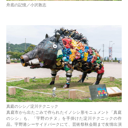
舟底の記憶／小沢敦志
真庭のシシ／淀川テクニック
真庭市から出たごみで作られたイノシシ形モニュメント「真庭
のシシ」も、「宇野のチヌ」を手掛けた淀川テクニックの作
品。宇野港シーサイドパークにて、芸術祭秋会期まで友情出演