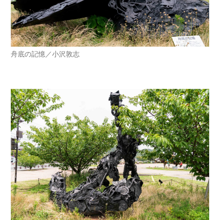
舟底の記憶／小沢敦志