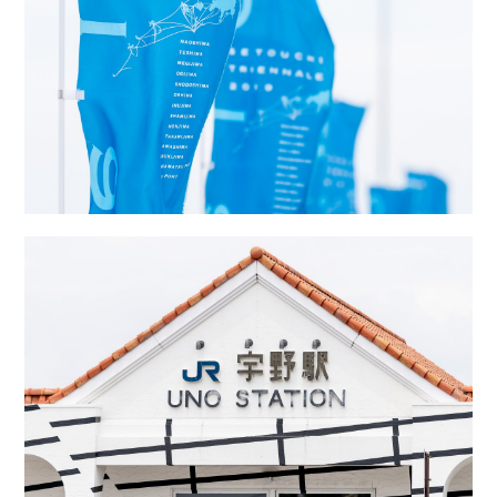
第6回
瀬戸内市/備前市/和気町/赤磐市
第5回
津山市/鏡野町/吉備中央町/久米南町/美咲町
せとうちの果実 チューハイ
第4回
倉敷市/玉野市/浅口市/里庄町
第3回
尾道市/福山市/笠岡市/府中市
第2回
真庭市/新庄村
第1回
新見市/高梁市/総社市/井原市/矢掛町
ふるさとあっ晴れ認定とは
デジタルカタログ