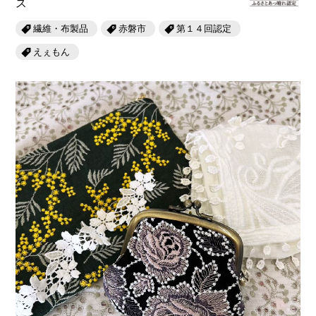
岡山海苔シリーズ
ス
ふるさとあっ晴れ認定
ふるさと散歩
繊維・布製品
赤磐市
第１４回認定
みんなのドーナツ
TRAIN
人・もの・こと
えぇもん
観光列車
ふるさとあっ晴れ認定
岡山育ちのアイスバー
あの駅この駅
ABOUT
Urara
マップ・一覧から探す
せとうちの果実 清涼飲料水
JR岡山の地域共生
おのえきTIMES
カテゴリー・タグ・キーワードから探す
SAKU美SAKU楽
雑貨シリーズ
ふるさとおこしプロジェクトとは
SETOUCHI TRAIN
第16回
Re：
第15回
未来へつなぐ人
恋するジャージー 瀬戸田レモン
活動内容
La Malle de Bois
第14回
持続と進化
第13回
せとうちの海を育む山々
蒜山ショコラ
地酒列車
第12回
挑戦
第11回
せとうち
蒜山ショコラクッキーズ
スローライフ列車
第10回
岡山・備後の果物
第9回
岡山・備後のうめぇもん
せとうちのおいしいシリーズ
第8回
岡山市
第7回
美作市/西粟倉村/奈義町/勝央町
生スフレ ふわり～ぬ