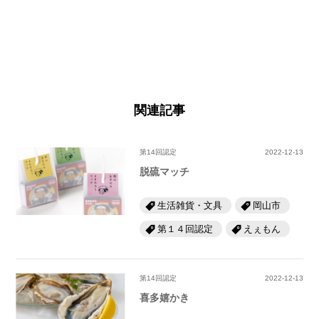
関連記事
第14回認定
2022-12-13
脱硫マッチ
生活雑貨・文具
岡山市
第１４回認定
えぇもん
第14回認定
2022-12-13
喜多嬉かき