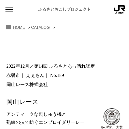
ふるさとおこしプロジェクト
HOME
CATALOG
2022年12月／第14回 ふるさとあっ晴れ認定
NEWS
赤磐市
えぇもん
No.189
お知らせ
岡山レース株式会社
MAGAZINE
地域のよみもの
岡山レース
JR PREMIUM SELECT SETOUCHI
ふるさと図鑑
JR西日本グループのおみやげ開発
アンティークな刺しゅう機と
熟練の技で紡ぐエンブロイダリーレー
ふるさと文庫
CATALOG