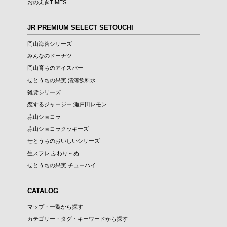
おのえきTIMES
JR PREMIUM SELECT SETOUCHI
岡山海苔シリーズ
みんなのドーナツ
岡山育ちのアイスバー
せとうちの果実 清涼飲料水
雑貨シリーズ
恋するジャージー 瀬戸田レモン
蒜山ショコラ
蒜山ショコラクッキーズ
せとうちのおいしいシリーズ
生スフレ ふわり～ぬ
せとうちの果実 チューハイ
CATALOG
マップ・一覧から探す
カテゴリー・タグ・キーワードから探す