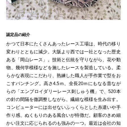
第6回
瀬戸内市/備前市/和気町/赤磐市
第5回
津山市/鏡野町/吉備中央町/久米南町/美咲町
せとうちの果実 チューハイ
第4回
倉敷市/玉野市/浅口市/里庄町
第3回
尾道市/福山市/笠岡市/府中市
第2回
真庭市/新庄村
第1回
新見市/高梁市/総社市/井原市/矢掛町
認定品の紹介
かつて日本にたくさんあったレース工場は、時代の移り
ふるさとあっ晴れ認定とは
デジタルカタログ
変わりとともに減少。大阪より西では一社となった歴史
ある「岡山レース」。技術と伝統を守りながら、花や動
物、幾何学模様などを施したレースを製造している。柔
らかな表現にこだわり、熟練した職人が手作業で型をお
こすパンチング。高さ4.5ｍ、全長20ｍにもなる昔なが
らの「エンブロイダリーレース刺しゅう機」で、520本
の針の間隔を微調整しながら、繊細な模様を生み出す。
コンピューターには出せないふっくらとした糸遣いや手
作り感、ぬくもりのある風合いが特徴だ。顧客のきめ細
かい注文に応じられるのも強みの一つ。最近は会社の知