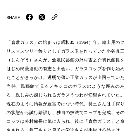
岡山海苔シリーズ
ふるさとあっ晴れ認定
ふるさと散歩
みんなのドーナツ
SHARE
TRAIN
人・もの・こと
観光列車
ふるさとあっ晴れ認定
岡山育ちのアイスバー
あの駅この駅
ABOUT
Urara
マップ・一覧から探す
せとうちの果実 清涼飲料水
JR岡山の地域共生
「倉敷ガラス」の始まりは昭和39（1964）年。輸出用のク
おのえきTIMES
カテゴリー・タグ・キーワードから探す
リスマスツリー飾りとしてガラス玉を作っていた小谷眞三
SAKU美SAKU楽
雑貨シリーズ
ふるさとおこしプロジェクトとは
（しんぞう）さんが、倉敷民藝館の外村吉之介初代館長を
SETOUCHI TRAIN
第16回
Re：
第15回
未来へつなぐ人
恋するジャージー 瀬戸田レモン
はじめ民藝運動の有志と出会い、ガラスコップを作り始め
活動内容
たことがきっかけ。透明で薄い工業ガラスが出回っていた
La Malle de Bois
第14回
持続と進化
第13回
せとうちの海を育む山々
蒜山ショコラ
当時、民藝館で見るメキシコのガラスのような厚みのあ
地酒列車
第12回
挑戦
第11回
せとうち
蒜山ショコラクッキーズ
る、親しみの感じられるガラスうつわが切望されていた。
現在のように情報が豊富ではない時代、眞三さんは手探り
スローライフ列車
第10回
岡山・備後の果物
第9回
岡山・備後のうめぇもん
せとうちのおいしいシリーズ
の状態から試行錯誤し、独自の技法でコップを完成。その
第8回
岡山市
第7回
美作市/西粟倉村/奈義町/勝央町
生スフレ ふわり～ぬ
コップは外村館長に気に入られ、後に「倉敷ガラス」と命
名される。眞三さんと息子の栄次さんが手掛ける品々は、