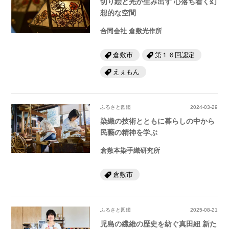
切り絵と光が生み出す 心落ち着く幻
想的な空間
合同会社 倉敷光作所
倉敷市
第１６回認定
えぇもん
ふるさと図鑑
2024-03-29
染織の技術とともに暮らしの中から
民藝の精神を学ぶ
倉敷本染手織研究所
倉敷市
ふるさと図鑑
2025-08-21
児島の繊維の歴史を紡ぐ真田紐 新た