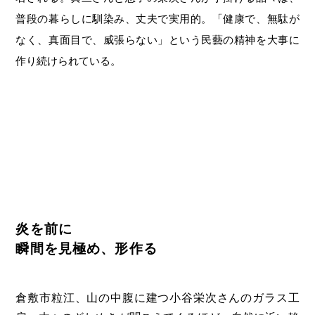
第6回
瀬戸内市/備前市/和気町/赤磐市
第5回
津山市/鏡野町/吉備中央町/久米南町/美咲町
せとうちの果実 チューハイ
普段の暮らしに馴染み、丈夫で実用的。「健康で、無駄が
第4回
倉敷市/玉野市/浅口市/里庄町
第3回
尾道市/福山市/笠岡市/府中市
なく、真面目で、威張らない」という民藝の精神を大事に
作り続けられている。
第2回
真庭市/新庄村
第1回
新見市/高梁市/総社市/井原市/矢掛町
ふるさとあっ晴れ認定とは
デジタルカタログ
炎を前に
瞬間を見極め、形作る
倉敷市粒江、山の中腹に建つ小谷栄次さんのガラス工