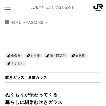
MAGAZINE ふるさと図鑑
ふるさとおこしプロジェクト
倉敷ガラス
HOME
MAGAZINE
倉敷市
お土産
第４回認定
倉敷駅
NEWS
お知らせ
えぇもん
MAGAZINE
吹きガラス｜倉敷ガラス
地域のよみもの
JR PREMIUM SELECT SETOUCHI
ふるさと図鑑
JR西日本グループのおみやげ開発
ぬくもりが伝わってくる
ふるさと文庫
暮らしに馴染む吹きガラス
CATALOG