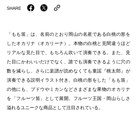
岡山海苔シリーズ
ふるさとあっ晴れ認定
ふるさと散歩
SHARE
みんなのドーナツ
TRAIN
人・もの・こと
観光列車
ふるさとあっ晴れ認定
岡山育ちのアイスバー
「もも笛」は、名前のとおり岡山の名産である白桃の形を
あの駅この駅
ABOUT
Urara
マップ・一覧から探す
せとうちの果実 清涼飲料水
したオカリナ（オカリーナ）。本物の白桃と見間違うほど
JR岡山の地域共生
おのえきTIMES
リアルな見た目で、もちろん吹いて演奏できる。また、見
カテゴリー・タグ・キーワードから探す
SAKU美SAKU楽
雑貨シリーズ
ふるさとおこしプロジェクトとは
た目にかわいいだけでなく、誰でも演奏できるように穴の
SETOUCHI TRAIN
第16回
Re：
第15回
未来へつなぐ人
恋するジャージー 瀬戸田レモン
数を減らし、さらに楽譜が読めなくても童謡『桃太郎』が
活動内容
演奏できる説明イラスト付き。白桃の形をした「もも笛」
La Malle de Bois
第14回
持続と進化
第13回
せとうちの海を育む山々
蒜山ショコラ
の他にも、ブドウやミカンなどさまざまな果物のオカリナ
地酒列車
第12回
挑戦
第11回
せとうち
蒜山ショコラクッキーズ
を「フルーツ笛」として展開。フルーツ王国・岡山らしさ
溢れるユニークな商品として注目されている。
スローライフ列車
第10回
岡山・備後の果物
第9回
岡山・備後のうめぇもん
せとうちのおいしいシリーズ
第8回
岡山市
第7回
美作市/西粟倉村/奈義町/勝央町
生スフレ ふわり～ぬ