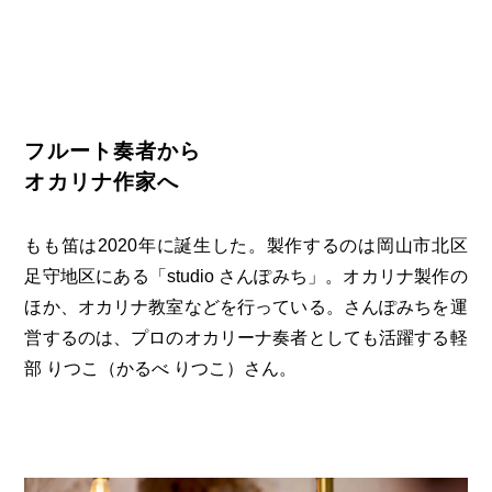
第6回
瀬戸内市/備前市/和気町/赤磐市
第5回
津山市/鏡野町/吉備中央町/久米南町/美咲町
せとうちの果実 チューハイ
第4回
倉敷市/玉野市/浅口市/里庄町
第3回
尾道市/福山市/笠岡市/府中市
第2回
真庭市/新庄村
第1回
新見市/高梁市/総社市/井原市/矢掛町
フルート奏者から
ふるさとあっ晴れ認定とは
デジタルカタログ
オカリナ作家へ
もも笛は2020年に誕生した。製作するのは岡山市北区
足守地区にある「studio さんぽみち」。オカリナ製作の
ほか、オカリナ教室などを行っている。さんぽみちを運
営するのは、プロのオカリーナ奏者としても活躍する軽
部 りつこ（かるべ りつこ）さん。