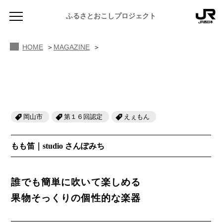
MAGAZINE ふるさと図鑑
ふるさとおこしプロジェクト
OKAYAMA もも笛
HOME
MAGAZINE
岡山市
第１６回認定
えぇもん
NEWS
お知らせ
もも笛｜studio さんぽみち
MAGAZINE
地域のよみもの
誰でも簡単に吹いて楽しめる
JR PREMIUM SELECT SETOUCHI
ふるさと図鑑
JR西日本グループのおみやげ開発
果物そっくりの個性的な楽器
ふるさと文庫
CATALOG