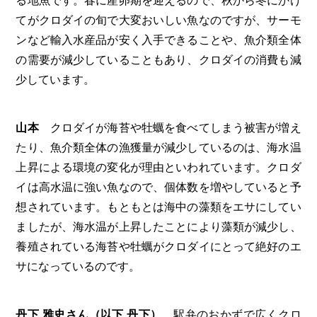
る地魚です。春に産卵期を迎えるので、秋から冬にかけ
てがクロダイの旬で大変おいしい魚なのですが、サーモ
ンなど輸入水産品が安く入手できることや、魚介類全体
の需要が減少していることもあり、クロダイの消費も減
少しています。
山本
クロダイが海苔や牡蠣を食べてしまう被害が増え
たり、魚介類全体の漁獲量が減少しているのは、海水温
上昇による環境の変化が理由といわれています。クロダ
イは高水温に強い魚なので、個体数を増やしていると予
想されています。もともとは海中の藻類をエサにしてい
ましたが、海水温が上昇したことにより藻類が減少し、
養殖されている海苔や牡蠣がクロダイにとって絶好のエ
サになっているのです。
丹下 雅史さん（以下 丹下）
駅弁のおかずで広くクロ