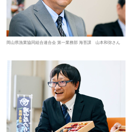
岡山県漁業協同組合連合会 第一業務部 海苔課 山本和弥さん