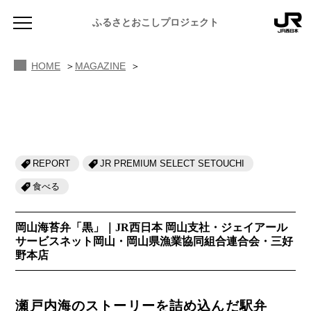
開発秘話インタビュー
ふるさとおこしプロジェクト
HOME
MAGAZINE
REPORT
JR PREMIUM SELECT SETOUCHI
NEWS
お知らせ
食べる
MAGAZINE
岡山海苔弁「黒」｜JR西日本 岡山支社・ジェイアール
地域のよみもの
サービスネット岡山・岡山県漁業協同組合連合会・三好
野本店
JR PREMIUM SELECT SETOUCHI
ふるさと図鑑
JR西日本グループのおみやげ開発
ふるさと文庫
瀬戸内海のストーリーを詰め込んだ駅弁
CATALOG