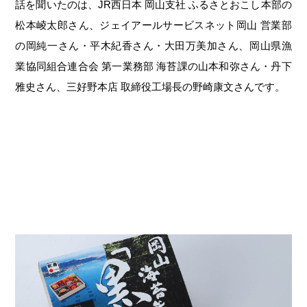
第6回
瀬戸内市/備前市/和気町/赤磐市
第5回
津山市/鏡野町/吉備中央町/久米南町/美咲町
せとうちの果実 チューハイ
話を聞いたのは、JR西日本 岡山支社 ふるさとおこし本部の
松本崚太郎さん、ジェイアールサービスネット岡山 営業部
第4回
倉敷市/玉野市/浅口市/里庄町
第3回
尾道市/福山市/笠岡市/府中市
の岡純一さん・平木紀香さん・大田万美加さん、岡山県漁
第2回
真庭市/新庄村
第1回
新見市/高梁市/総社市/井原市/矢掛町
業協同組合連合会 第一業務部 海苔課の山本和弥さん・丹下
雅史さん、三好野本店 取締役工場長の野崎康文さんです。
ふるさとあっ晴れ認定とは
デジタルカタログ