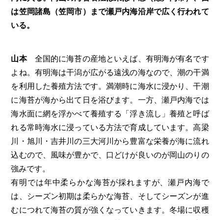
は笠岡諸島（笠岡市）まで瀬戸内海沿岸で広く行われて
いる。
山本
全国的に海苔の産地といえば、有明海が有名です
よね。有明海は干潟が広がる遠浅の海なので、潮の干満
を利用した養殖方法です。満潮時に海水に浸かり、干潮
に海苔が海から出て日を浴びます。一方、瀬戸内海では
海水面に網を浮かべて養殖する「浮き流し」養殖と呼ば
れる常時海水に浸っている方法で育成しています。高梁
川・旭川・吉井川の三大河川から豊富な栄養が海に流れ
込むので、風味が豊かで、口どけが良いのが岡山のりの
強みです。
有明では年中柔らかな海苔が採れますが、瀬戸内海で
は、シーズン初期は柔らかな海苔、そしてシーズンが進
むにつれて海苔の質が強くなっていきます。冬場に収穫