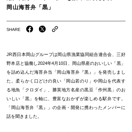
岡山海苔シリーズ
ふるさとあっ晴れ認定
岡山海苔弁「黒」
ふるさと散歩
みんなのドーナツ
TRAIN
人・もの・こと
観光列車
ふるさとあっ晴れ認定
岡山育ちのアイスバー
SHARE
あの駅この駅
ABOUT
Urara
マップ・一覧から探す
せとうちの果実 清涼飲料水
JR岡山の地域共生
おのえきTIMES
カテゴリー・タグ・キーワードから探す
SAKU美SAKU楽
雑貨シリーズ
JR西日本岡山グループは岡山県漁業協同組合連合会、三好
ふるさとおこしプロジェクトとは
野本店と協働し2024年4月10日、岡山県産のおいしい「黒」
SETOUCHI TRAIN
第16回
Re：
第15回
未来へつなぐ人
恋するジャージー 瀬戸田レモン
を詰め込んだ海苔弁当「岡山海苔弁『黒』」を発売しまし
活動内容
La Malle de Bois
第14回
持続と進化
第13回
せとうちの海を育む山々
蒜山ショコラ
た。柔らかく口どけの良い「岡山若のり」や岡山を代表す
る地魚「クロダイ」、勝英地方名産の黒豆「作州黒」のお
地酒列車
第12回
挑戦
第11回
せとうち
蒜山ショコラクッキーズ
いしい「黒」を軸に、豊富なおかずが楽しめる駅弁です。
スローライフ列車
第10回
岡山・備後の果物
第9回
岡山・備後のうめぇもん
せとうちのおいしいシリーズ
「岡山海苔弁『黒』」の企画・開発に携わったメンバーに
話を聞きました。
第8回
岡山市
第7回
美作市/西粟倉村/奈義町/勝央町
生スフレ ふわり～ぬ