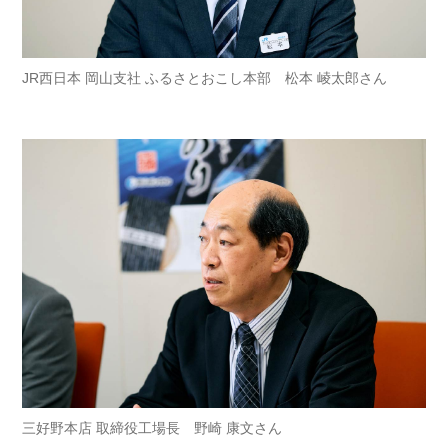
JR西日本 岡山支社 ふるさとおこし本部 松本 崚太郎さん
三好野本店 取締役工場長 野崎 康文さん