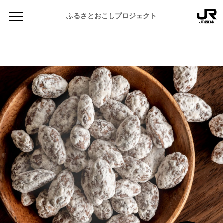
ふるさとおこしプロジェクト
NEWS
お知らせ
MAGAZINE
地域のよみもの
JR PREMIUM SELECT SETOUCHI
ふるさと図鑑
JR西日本グループのおみやげ開発
ふるさと文庫
CATALOG