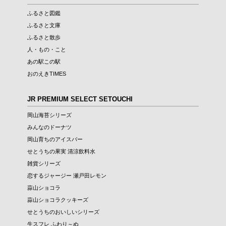
ふるさと図鑑
ふるさと文庫
ふるさと散歩
人・もの・こと
あの駅この駅
おのえきTIMES
JR PREMIUM SELECT SETOUCHI
岡山海苔シリーズ
みんなのドーナツ
岡山育ちのアイスバー
せとうちの果実 清涼飲料水
雑貨シリーズ
恋するジャージー 瀬戸田レモン
蒜山ショコラ
蒜山ショコラクッキーズ
せとうちのおいしいシリーズ
生スフレ ふわり～ぬ