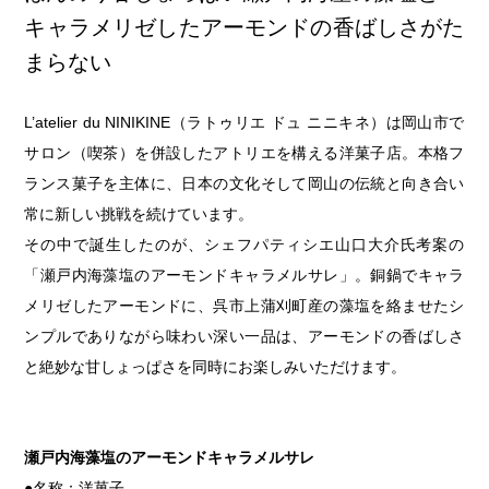
第6回
瀬戸内市/備前市/和気町/赤磐市
第5回
津山市/鏡野町/吉備中央町/
せとうちの果実 チューハイ
キャラメリゼしたアーモンドの香ばしさがた
第4回
倉敷市/玉野市/浅口市/里庄町
第3回
尾道市/福山市/笠岡市/府中
まらない
第2回
真庭市/新庄村
第1回
新見市/高梁市/総社市/井原市
L’atelier du NINIKINE（ラトゥリエ ドュ ニニキネ）は岡山市で
サロン（喫茶）を併設したアトリエを構える洋菓子店。本格フ
ふるさとあっ晴れ認定とは
デジタルカタログ
ランス菓子を主体に、日本の文化そして岡山の伝統と向き合い
常に新しい挑戦を続けています。
その中で誕生したのが、シェフパティシエ山口大介氏考案の
「瀬戸内海藻塩のアーモンドキャラメルサレ」。銅鍋でキャラ
メリゼしたアーモンドに、呉市上蒲刈町産の藻塩を絡ませたシ
ンプルでありながら味わい深い一品は、アーモンドの香ばしさ
と絶妙な甘しょっぱさを同時にお楽しみいただけます。
瀬戸内海藻塩のアーモンドキャラメルサレ
名称：洋菓子