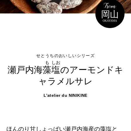
岡山海苔シリーズ
ふるさとあっ晴れ認定
ふるさと散歩
岡山
みんなのドーナツ
TRAIN
人・もの・こと
OKAYAMA
観光列車
ふるさとあっ晴れ認定
岡山育ちのアイスバー
あの駅この駅
ABOUT
Urara
マップ・一覧から探す
せとうちの果実 清涼飲料水
JR岡山の地域共生
おのえきTIMES
カテゴリー・タグ・キーワードから探す
SAKU美SAKU楽
雑貨シリーズ
せとうちのおいしいシリーズ
ふるさとおこしプロジェクトとは
も
しお
SETOUCHI TRAIN
第16回
Re：
第15回
未来へつなぐ人
恋するジャージー 瀬戸田レモン
瀬戸内海
藻
塩
の
アーモンドキ
活動内容
La Malle de Bois
第14回
持続と進化
ャラメルサレ
第13回
せとうちの海を育む山々
蒜山ショコラ
地酒列車
第12回
挑戦
第11回
せとうち
蒜山ショコラクッキーズ
L’atelier du NINIKINE
スローライフ列車
第10回
岡山・備後の果物
第9回
岡山・備後のうめぇもん
せとうちのおいしいシリーズ
第8回
岡山市
第7回
美作市/西粟倉村/奈義町/勝
生スフレ ふわり～ぬ
ほんのり甘しょっぱい瀬戸内海産の藻塩と