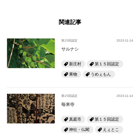
関連記事
第15回認定
2023-11-14
サルナシ
新庄村
第１５回認定
果物
うめぇもん
第15回認定
2023-11-14
毎来寺
真庭市
第１５回認定
神社・仏閣
えぇとこ