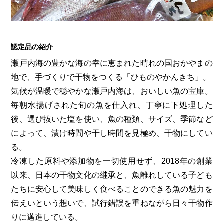
第6回
瀬戸内市/備前市/和気町/赤磐市
第5回
津山市/鏡野町/吉備中央町/久米南町/美咲町
せとうちの果実 チューハイ
第4回
倉敷市/玉野市/浅口市/里庄町
第3回
尾道市/福山市/笠岡市/府中市
第2回
真庭市/新庄村
第1回
新見市/高梁市/総社市/井原市/矢掛町
認定品の紹介
瀬戸内海の豊かな海の幸に恵まれた晴れの国おかやまの
地で、手づくりで干物をつくる「ひものやかんきち」。
ふるさとあっ晴れ認定とは
デジタルカタログ
気候が温暖で穏やかな瀬戸内海は、おいしい魚の宝庫。
毎朝水揚げされた旬の魚を仕入れ、丁寧に下処理した
後、選び抜いた塩を使い、魚の種類、サイズ、季節など
によって、漬け時間や干し時間を見極め、干物にしてい
る。
冷凍した原料や添加物を一切使用せず、2018年の創業
以来、日本の干物文化の継承と、魚離れしている子ども
たちに安心して美味しく食べることのできる魚の魅力を
伝えいという想いで、試行錯誤を重ねながら日々干物作
りに邁進している。