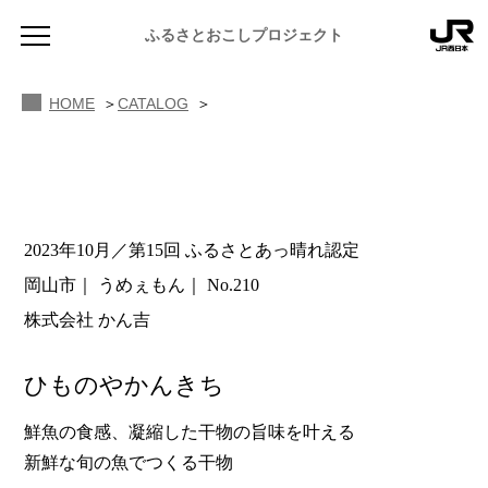
ふるさとおこしプロジェクト
HOME
CATALOG
2023年10月／第15回 ふるさとあっ晴れ認定
NEWS
岡山市
うめぇもん
No.210
お知らせ
株式会社 かん吉
MAGAZINE
地域のよみもの
ひものやかんきち
JR PREMIUM SELECT SETOUCHI
ふるさと図鑑
JR西日本グループのおみやげ開発
鮮魚の食感、凝縮した干物の旨味を叶える
新鮮な旬の魚でつくる干物
ふるさと文庫
CATALOG