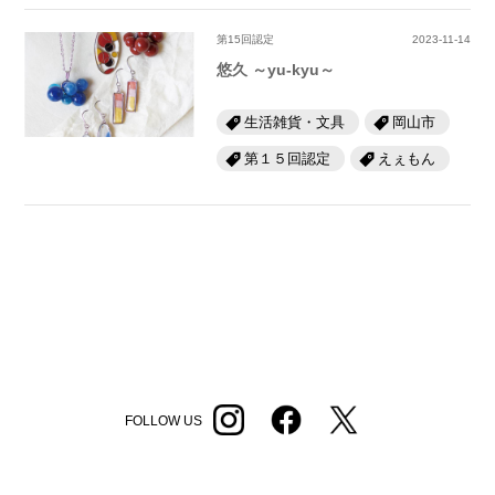
第15回認定
2023-11-14
悠久 ～yu-kyu～
生活雑貨・文具
岡山市
第１５回認定
えぇもん
FOLLOW US