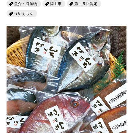
岡山海苔シリーズ
ふるさとあっ晴れ認定
魚介・海産物
岡山市
第１５回認定
ふるさと散歩
うめぇもん
みんなのドーナツ
TRAIN
人・もの・こと
観光列車
ふるさとあっ晴れ認定
岡山育ちのアイスバー
あの駅この駅
ABOUT
Urara
マップ・一覧から探す
せとうちの果実 清涼飲料水
JR岡山の地域共生
おのえきTIMES
カテゴリー・タグ・キーワードから探す
SAKU美SAKU楽
雑貨シリーズ
ふるさとおこしプロジェクトとは
SETOUCHI TRAIN
第16回
Re：
第15回
未来へつなぐ人
恋するジャージー 瀬戸田レモン
活動内容
La Malle de Bois
第14回
持続と進化
第13回
せとうちの海を育む山々
蒜山ショコラ
地酒列車
第12回
挑戦
第11回
せとうち
蒜山ショコラクッキーズ
スローライフ列車
第10回
岡山・備後の果物
第9回
岡山・備後のうめぇもん
せとうちのおいしいシリーズ
第8回
岡山市
第7回
美作市/西粟倉村/奈義町/勝央町
生スフレ ふわり～ぬ