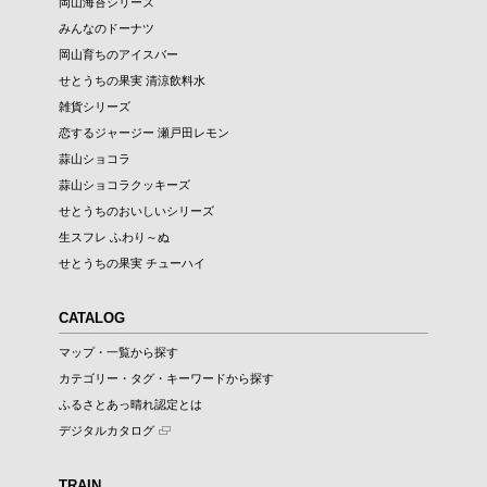
岡山海苔シリーズ
みんなのドーナツ
岡山育ちのアイスバー
せとうちの果実 清涼飲料水
雑貨シリーズ
恋するジャージー 瀬戸田レモン
蒜山ショコラ
蒜山ショコラクッキーズ
せとうちのおいしいシリーズ
生スフレ ふわり～ぬ
せとうちの果実 チューハイ
CATALOG
マップ・一覧から探す
カテゴリー・タグ・キーワードから探す
ふるさとあっ晴れ認定とは
デジタルカタログ
TRAIN