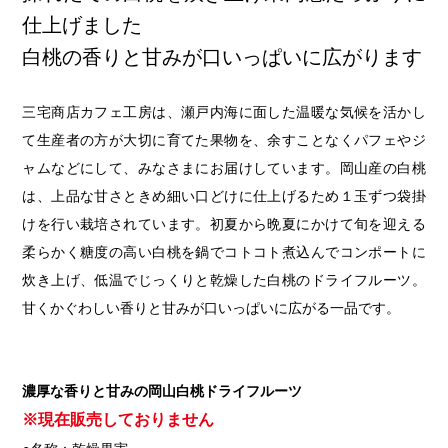
第6回
瀬戸内市/備前市/和気町/赤磐市
第5回
津山市/鏡野町/吉備中央町/久米南町/美咲町
せとうちの果実 チューハイ
仕上げました
第4回
倉敷市/玉野市/浅口市/里庄町
第3回
尾道市/福山市/笠岡市/府中市
白桃の香りと甘みが口いっぱいに広がります
第2回
真庭市/新庄村
第1回
新見市/高梁市/総社市/井原市/矢掛町
三宅商店カフェ工房は、瀬戸内海に面した温暖な気候を活かし
て生産者の方が大切に育てた果物を、余すことなくパフェやジ
ふるさとあっ晴れ認定とは
デジタルカタログ
ャムなどにして、みなさまにお届けしています。岡山産の白桃
は、上品な甘さときめ細い口どけに仕上げるため１玉ずつ袋掛
けを行い栽培されています。初夏から晩夏にかけて旬を迎える
柔らかく糖度の高い白桃を鍋でコトコト煮込んでコンポートに
炊き上げ、低温でじっくりと乾燥した白桃のドライフルーツ。
甘くかぐわしい香りと甘みが口いっぱいに広がる一品です。
濃厚な香りと甘みの岡山白桃ドライフルーツ
※現在販売しておりません