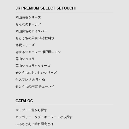
JR PREMIUM SELECT SETOUCHI
岡山海苔シリーズ
みんなのドーナツ
岡山育ちのアイスバー
せとうちの果実 清涼飲料水
雑貨シリーズ
恋するジャージー 瀬戸田レモン
蒜山ショコラ
蒜山ショコラクッキーズ
せとうちのおいしいシリーズ
生スフレ ふわり～ぬ
せとうちの果実 チューハイ
CATALOG
マップ・一覧から探す
カテゴリー・タグ・キーワードから探す
ふるさとあっ晴れ認定とは