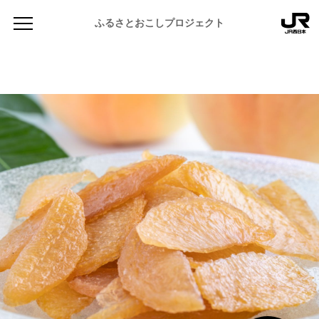
ふるさとおこしプロジェクト
NEWS
お知らせ
MAGAZINE
地域のよみもの
JR PREMIUM SELECT SETOUCHI
ふるさと図鑑
JR西日本グループのおみやげ開発
ふるさと文庫
CATALOG