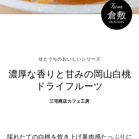
岡山海苔シリーズ
ふるさとあっ晴れ認定
ふるさと散歩
倉敷
みんなのドーナツ
TRAIN
人・もの・こと
OKAYAMA
観光列車
ふるさとあっ晴れ認定
岡山育ちのアイスバー
あの駅この駅
ABOUT
Urara
マップ・一覧から探す
せとうちの果実 清涼飲料水
JR岡山の地域共生
おのえきTIMES
カテゴリー・タグ・キーワードから探す
SAKU美SAKU楽
雑貨シリーズ
せとうちのおいしいシリーズ
ふるさとおこしプロジェクトとは
SETOUCHI TRAIN
第16回
Re：
第15回
未来へつなぐ人
恋するジャージー 瀬戸田レモン
濃厚な香りと甘みの
岡山白桃
活動内容
La Malle de Bois
第14回
持続と進化
第13回
せとうちの海を育む山々
ドライフルーツ
蒜山ショコラ
地酒列車
第12回
挑戦
第11回
せとうち
蒜山ショコラクッキーズ
三宅商店カフェ工房
スローライフ列車
第10回
岡山・備後の果物
第9回
岡山・備後のうめぇもん
せとうちのおいしいシリーズ
第8回
岡山市
第7回
美作市/西粟倉村/奈義町/勝央町
生スフレ ふわり～ぬ
採れたての白桃を炊き上げ果肉感たっぷりに