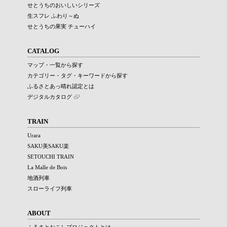
せとうちのおいしいシリーズ
生スフレ ふわり～ぬ
せとうちの果実 チューハイ
CATALOG
マップ・一覧から探す
カテゴリー・タグ・キーワードから探す
ふるさとあっ晴れ認定とは
デジタルカタログ
TRAIN
Urara
SAKU美SAKU楽
SETOUCHI TRAIN
La Malle de Bois
地酒列車
スローライフ列車
ABOUT