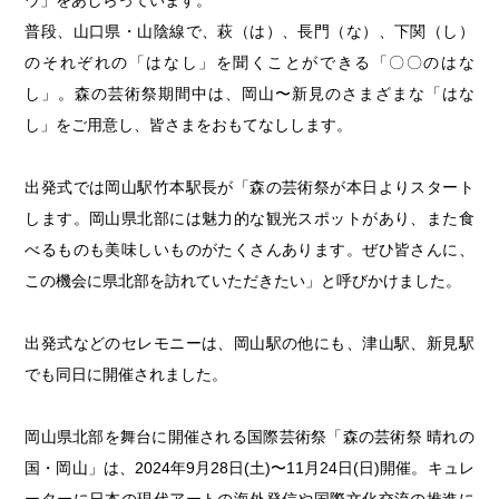
普段、山口県・山陰線で、萩（は）、長門（な）、下関（し）
のそれぞれの「はなし」を聞くことができる「〇〇のはな
し」。森の芸術祭期間中は、岡山〜新見のさまざまな「はな
し」をご用意し、皆さまをおもてなしします。
出発式では岡山駅竹本駅長が「森の芸術祭が本日よりスタート
します。岡山県北部には魅力的な観光スポットがあり、また食
べるものも美味しいものがたくさんあります。ぜひ皆さんに、
この機会に県北部を訪れていただきたい」と呼びかけました。
出発式などのセレモニーは、岡山駅の他にも、津山駅、新見駅
でも同日に開催されました。
岡山県北部を舞台に開催される国際芸術祭「森の芸術祭 晴れの
国・岡山」は、2024年9月28日(土)〜11月24日(日)開催。キュレ
ーターに日本の現代アートの海外発信や国際文化交流の推進に