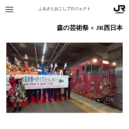
ふるさとおこしプロジェクト
森の芸術祭 × JR西日本
NEWS
お知らせ
MAGAZINE
地域のよみもの
JR PREMIUM SELECT SETOUCHI
ふるさと図鑑
JR西日本グループのおみやげ開発
ふるさと文庫
CATALOG
岡山海苔シリーズ