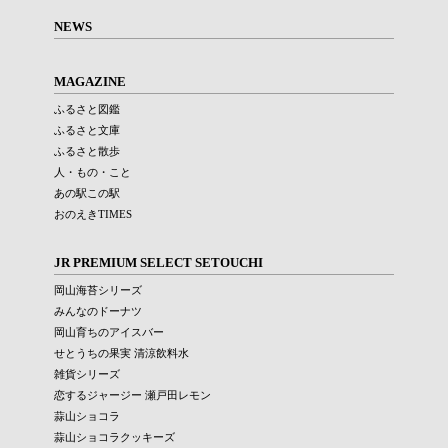
NEWS
MAGAZINE
ふるさと図鑑
ふるさと文庫
ふるさと散歩
人・もの・こと
あの駅この駅
おのえきTIMES
JR PREMIUM SELECT SETOUCHI
岡山海苔シリーズ
みんなのドーナツ
岡山育ちのアイスバー
せとうちの果実 清涼飲料水
雑貨シリーズ
恋するジャージー 瀬戸田レモン
蒜山ショコラ
蒜山ショコラクッキーズ