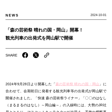
ふるさとあっ晴れ認定
ふるさと散歩
みんなのドーナツ
TRAIN
NEWS
2024-10-01
人・もの・こと
観光列車
ふるさとあっ晴れ認定
岡山育ちのアイスバー
あの駅この駅
「森の芸術祭 晴れの国・岡山」開幕！
ABOUT
マップ・一覧から探す
Urara
せとうちの果実 清涼飲料水
JR岡山の地域共生
観光列車の出発式を岡山駅で開催
おのえきTIMES
カテゴリー・タグ・キーワードから探す
SAKU美SAKU楽
雑貨シリーズ
ふるさとおこしプロジェクトとは
第16回
Re：
第15回
未来へつなぐ人
SHARE
SETOUCHI TRAIN
恋するジャージー 瀬戸田レモン
活動内容
第14回
持続と進化
第13回
せとうちの海を育む山々
La Malle de Bois
蒜山ショコラ
第12回
挑戦
第11回
せとうち
地酒列車
蒜山ショコラクッキーズ
2024年9月28日より開幕した「
森の芸術祭 晴れの国・岡山
」に
第10回
岡山・備後の果物
第9回
岡山・備後のうめぇもん
スローライフ列車
せとうちのおいしいシリーズ
合わせて、会期初日に発着する観光列車等の出発式が岡山駅で
開催されました。「快速 森の芸術祭ライナー」「〇〇のはなし
第8回
岡山市
第7回
美作市/西粟倉村/奈義町/勝央町
生スフレ ふわり～ぬ
（まるまるのはなし）～岡山編～」の入線時には、大勢のJR社
第6回
瀬戸内市/備前市/和気町/赤磐市
第5回
津山市/鏡野町/吉備中央町/久米南町/美咲町
員とともに、マスコットキャラクターが出迎え、手旗や横断幕