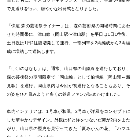
せとうちの果実 チューハイ
で見送りを行い、賑やかな出発式となりました。
第4回
倉敷市/玉野市/浅口市/里庄町
第3回
尾道市/福山市/笠岡市/府中市
「快速 森の芸術祭ライナー」は、森の芸術祭の開場時間にあわ
第2回
真庭市/新庄村
第1回
新見市/高梁市/総社市/井原市/矢掛町
せた時間帯に、津山線（岡山駅〜津山駅）を平日は1日1往復、
土日祝は1日2往復増発して運行。一部列車を2両編成から3両編
ふるさとあっ晴れ認定とは
デジタルカタログ
成に増結して運転します。
「〇〇のはなし」は、通常、山口県の山陰線を運行しており、
森の芸術祭の期間限定で「岡山編」として伯備線（岡山駅～新
見駅）を運行。岡山県内は今回が初運行となることもあり、そ
の姿をひと目みようと多くの鉄道ファンが詰めかけました。
車内インテリアは、1号車が和風、2号車が洋風をコンセプトに
した華やかなデザイン。外観は和と洋をつないだ海が2両をまた
がり、山口県の歴史を見守ってきた「夏みかんの花」「ハマユ
ウ」をあしらっています。