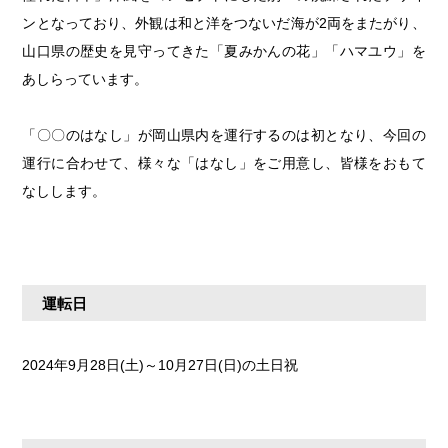
せとうちの果実 チューハイ
ンとなっており、外観は和と洋をつないだ海が2両をまたがり、
第4回
倉敷市/玉野市/浅口市/里庄町
第3回
尾道市/福山市/笠岡市/府中市
山口県の歴史を見守ってきた「夏みかんの花」「ハマユウ」を
あしらっています。
第2回
真庭市/新庄村
第1回
新見市/高梁市/総社市/井原市/矢掛町
「〇〇のはなし」が岡山県内を運行するのは初となり、今回の
ふるさとあっ晴れ認定とは
デジタルカタログ
運行に合わせて、様々な「はなし」をご用意し、皆様をおもて
なしします。
運転日
2024年9月28日(土)～10月27日(日)の土日祝