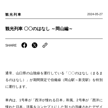
ふるさとあっ晴れ認定
ふるさと散歩
みんなのドーナツ
観光列車
2024-05-27
TRAIN
人・もの・こと
観光列車
ふるさとあっ晴れ認定
岡山育ちのアイスバー
あの駅この駅
観光列車 〇〇のはなし ～岡山編～
ABOUT
マップ・一覧から探す
Urara
せとうちの果実 清涼飲料水
JR岡山の地域共生
おのえきTIMES
カテゴリー・タグ・キーワードから探す
SAKU美SAKU楽
雑貨シリーズ
SHARE
ふるさとおこしプロジェクトとは
第16回
Re：
第15回
未来へつなぐ人
SETOUCHI TRAIN
恋するジャージー 瀬戸田レモン
活動内容
第14回
持続と進化
第13回
せとうちの海を育む山々
La Malle de Bois
蒜山ショコラ
通常、山口県の山陰線を運行している「〇〇のはなし（まるま
第12回
挑戦
第11回
せとうち
地酒列車
蒜山ショコラクッキーズ
るのはなし）」が期間限定で伯備線（岡山駅～新見駅）を特別
第10回
岡山・備後の果物
第9回
岡山・備後のうめぇもん
スローライフ列車
に運行します。
せとうちのおいしいシリーズ
第8回
岡山市
第7回
美作市/西粟倉村/奈義町/勝央町
生スフレ ふわり～ぬ
車内は、1号車が「西洋が憧れる日本」和風、2号車が「西洋に
憧れた日本」洋風をコンセプトにした別々の洗練されたデザイ
第6回
瀬戸内市/備前市/和気町/赤磐市
第5回
津山市/鏡野町/吉備中央町/久米南町/美咲町