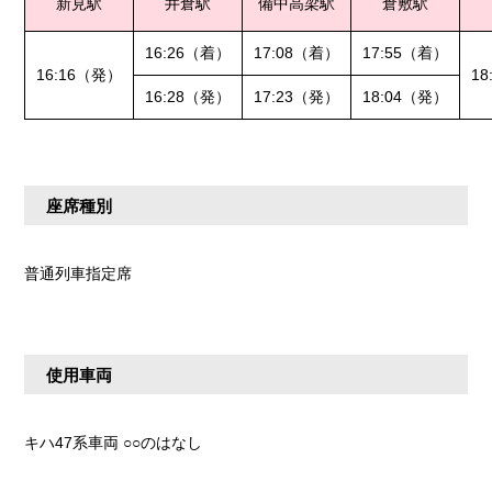
新見駅
井倉駅
備中高梁駅
倉敷駅
16:26（着）
17:08（着）
17:55（着）
16:16（発）
1
16:28（発）
17:23（発）
18:04（発）
座席種別
普通列車指定席
使用車両
キハ47系車両 ○○のはなし