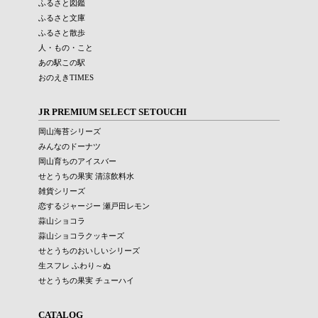
ふるさと図鑑
ふるさと文庫
ふるさと散歩
人・もの・こと
あの駅この駅
おのえきTIMES
JR PREMIUM SELECT SETOUCHI
岡山海苔シリーズ
みんなのドーナツ
岡山育ちのアイスバー
せとうちの果実 清涼飲料水
雑貨シリーズ
恋するジャージー 瀬戸田レモン
蒜山ショコラ
蒜山ショコラクッキーズ
せとうちのおいしいシリーズ
生スフレ ふわり～ぬ
せとうちの果実 チューハイ
CATALOG