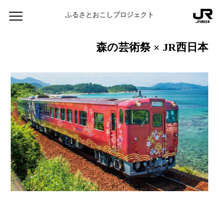
ふるさとおこしプロジェクト
森の芸術祭 × JR西日本
NEWS
お知らせ
MAGAZINE
地域のよみもの
JR PREMIUM SELECT SETOUCHI
ふるさと図鑑
JR西日本グループのおみやげ開発
ふるさと文庫
CATALOG
岡山海苔シリーズ