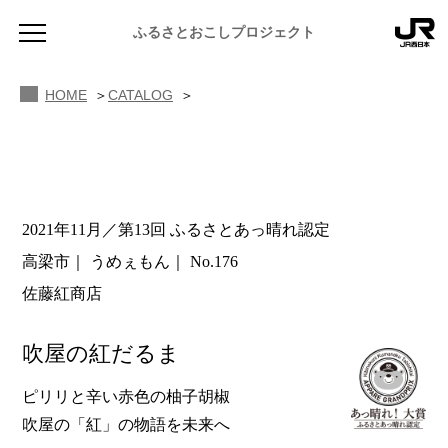
ふるさとおこしプロジェクト
HOME
CATALOG
2021年11月／第13回 ふるさとあっ晴れ認定
NEWS
高梁市
うめぇもん
No.176
お知らせ
佐藤紅商店
MAGAZINE
地域のよみもの
吹屋の紅だるま
JR PREMIUM SELECT SETOUCHI
ふるさと図鑑
JR西日本グループのおみやげ開発
ピリリと辛い赤色の柚子胡椒
吹屋の「紅」の物語を未来へ
ふるさと文庫
CATALOG