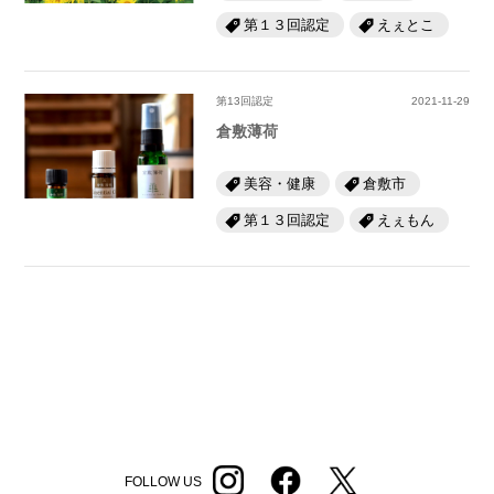
第１３回認定
えぇとこ
第13回認定
2021-11-29
倉敷薄荷
美容・健康
倉敷市
第１３回認定
えぇもん
FOLLOW US