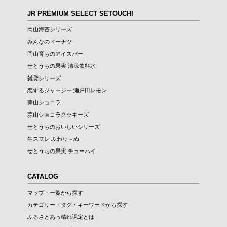
JR PREMIUM SELECT SETOUCHI
岡山海苔シリーズ
みんなのドーナツ
岡山育ちのアイスバー
せとうちの果実 清涼飲料水
雑貨シリーズ
恋するジャージー 瀬戸田レモン
蒜山ショコラ
蒜山ショコラクッキーズ
せとうちのおいしいシリーズ
生スフレ ふわり～ぬ
せとうちの果実 チューハイ
CATALOG
マップ・一覧から探す
カテゴリー・タグ・キーワードから探す
ふるさとあっ晴れ認定とは