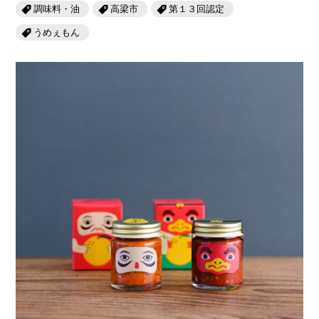
岡山海苔シリーズ
ふるさとあっ晴れ認定
調味料・油
高梁市
第１３回認定
ふるさと散歩
うめぇもん
みんなのドーナツ
TRAIN
人・もの・こと
観光列車
ふるさとあっ晴れ認定
岡山育ちのアイスバー
あの駅この駅
ABOUT
Urara
マップ・一覧から探す
せとうちの果実 清涼飲料水
JR岡山の地域共生
おのえきTIMES
カテゴリー・タグ・キーワードから探す
SAKU美SAKU楽
雑貨シリーズ
ふるさとおこしプロジェクトとは
SETOUCHI TRAIN
第16回
Re：
第15回
未来へつなぐ人
恋するジャージー 瀬戸田レモン
活動内容
La Malle de Bois
第14回
持続と進化
第13回
せとうちの海を育む山々
蒜山ショコラ
地酒列車
第12回
挑戦
第11回
せとうち
蒜山ショコラクッキーズ
スローライフ列車
第10回
岡山・備後の果物
第9回
岡山・備後のうめぇもん
せとうちのおいしいシリーズ
第8回
岡山市
第7回
美作市/西粟倉村/奈義町/勝央町
生スフレ ふわり～ぬ