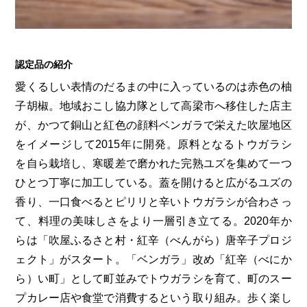
第6回
瀬戸内市/備前市/和気町/赤磐市
第5回
津山市/鏡野町/吉備中央町/久米南町/美咲町
せとうちの果実 チューハイ
第4回
倉敷市/玉野市/浅口市/里庄町
第3回
尾道市/福山市/笠岡市/府中市
第2回
真庭市/新庄村
第1回
新見市/高梁市/総社市/井原市/矢掛町
認定品の紹介
愛くるしい表情のだるまの中に入っているのは赤色の柚
子胡椒。地域おこし協力隊として高梁市へ移住した店主
ふるさとあっ晴れ認定とは
デジタルカタログ
が、かつて銅山と紅色の顔料ベンガラで栄えた吹屋地区
をイメージして2015年に開発。原料となるトウガラシ
を自ら栽培し、寒暖差で磨かれた完熟ユズを集めて一つ
ひとつ丁寧に加工している。蓋を開けると広がるユズの
香り、一口食べるとピリリと辛いトウガラシが合わさっ
て、料理の美味しさをより一層引き立てる。2020年か
らは「吹屋ふるさと村・紅辛（べんがら）唐辛子プロジ
ェクト」がスタート。「ベンガラ」改め「紅辛（べにか
ら）い町」として町並みでトウガラシを育て、町のスー
プカレー店や食堂で消費するという取り組み。歩く楽し