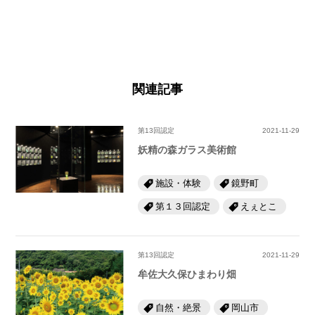
関連記事
第13回認定
2021-11-29
妖精の森ガラス美術館
施設・体験
鏡野町
第１３回認定
えぇとこ
第13回認定
2021-11-29
牟佐大久保ひまわり畑
自然・絶景
岡山市