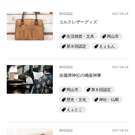
第8回認定
2017-06-18
コルクレザーグッズ
生活雑貨・文具
岡山市
第８回認定
えぇもん
第8回認定
2017-06-18
吉備津神社の鳴釜神事
岡山市
第８回認定
歴史・文化
神社・仏閣
えぇとこ
第8回認定
2017-06-18