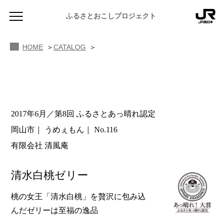
ふるさとおこしプロジェクト
HOME
CATALOG
2017年6月／第8回 ふるさとあっ晴れ認定
NEWS
岡山市
うめぇもん
No.116
お知らせ
有限会社 清風庵
MAGAZINE
地域のよみもの
清水白桃ゼリー
JR PREMIUM SELECT SETOUCHI
ふるさと図鑑
JR西日本グループのおみやげ開発
桃の女王「清水白桃」を贅沢に包み込
んだゼリーは至福の逸品
ふるさと文庫
CATALOG