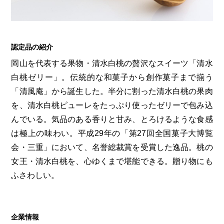
第6回
瀬戸内市/備前市/和気町/赤磐市
第5回
津山市/鏡野町/吉備中央町/久米南町/美咲町
せとうちの果実 チューハイ
第4回
倉敷市/玉野市/浅口市/里庄町
第3回
尾道市/福山市/笠岡市/府中市
第2回
真庭市/新庄村
第1回
新見市/高梁市/総社市/井原市/矢掛町
認定品の紹介
岡山を代表する果物・清水白桃の贅沢なスイーツ「清水
白桃ゼリー」。伝統的な和菓子から創作菓子まで揃う
ふるさとあっ晴れ認定とは
デジタルカタログ
「清風庵」から誕生した。半分に割った清水白桃の果肉
を、清水白桃ピューレをたっぷり使ったゼリーで包み込
んでいる。気品のある香りと甘み、とろけるような食感
は極上の味わい。平成29年の「第27回全国菓子大博覧
会・三重」において、名誉総裁賞を受賞した逸品。桃の
女王・清水白桃を、心ゆくまで堪能できる。贈り物にも
ふさわしい。
企業情報