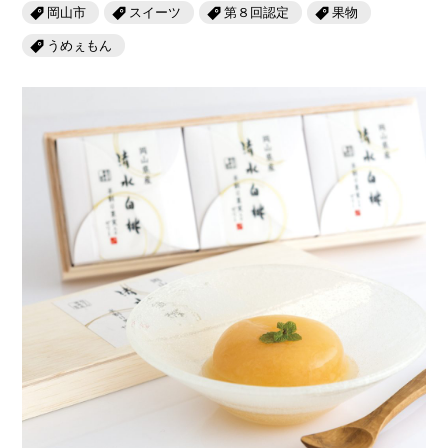
岡山海苔シリーズ
ふるさとあっ晴れ認定
岡山市
スイーツ
第８回認定
果物
ふるさと散歩
うめぇもん
みんなのドーナツ
TRAIN
人・もの・こと
観光列車
ふるさとあっ晴れ認定
岡山育ちのアイスバー
あの駅この駅
ABOUT
Urara
マップ・一覧から探す
せとうちの果実 清涼飲料水
JR岡山の地域共生
おのえきTIMES
カテゴリー・タグ・キーワードから探す
SAKU美SAKU楽
雑貨シリーズ
ふるさとおこしプロジェクトとは
SETOUCHI TRAIN
第16回
Re：
第15回
未来へつなぐ人
恋するジャージー 瀬戸田レモン
活動内容
La Malle de Bois
第14回
持続と進化
第13回
せとうちの海を育む山々
蒜山ショコラ
地酒列車
第12回
挑戦
第11回
せとうち
蒜山ショコラクッキーズ
スローライフ列車
第10回
岡山・備後の果物
第9回
岡山・備後のうめぇもん
せとうちのおいしいシリーズ
第8回
岡山市
第7回
美作市/西粟倉村/奈義町/勝央町
生スフレ ふわり～ぬ