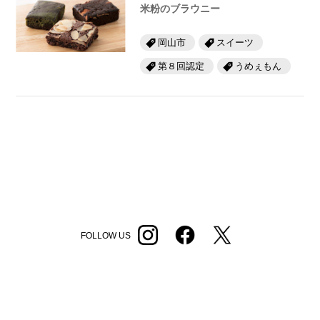
米粉のブラウニー
岡山市
スイーツ
第８回認定
うめぇもん
FOLLOW US