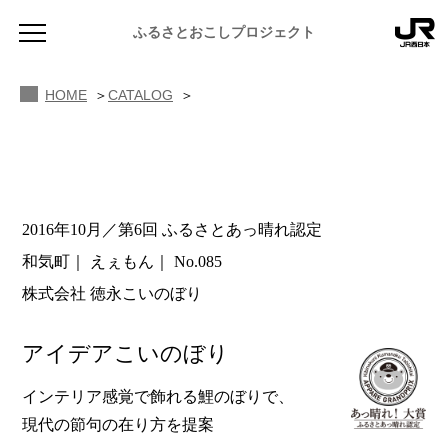
ふるさとおこしプロジェクト
HOME
CATALOG
2016年10月／第6回 ふるさとあっ晴れ認定
NEWS
和気町
えぇもん
No.085
お知らせ
株式会社 徳永こいのぼり
MAGAZINE
地域のよみもの
アイデアこいのぼり
JR PREMIUM SELECT SETOUCHI
ふるさと図鑑
JR西日本グループのおみやげ開発
インテリア感覚で飾れる鯉のぼりで、
現代の節句の在り方を提案
ふるさと文庫
CATALOG