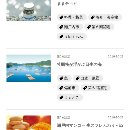
ままチョビ
料理・惣菜
魚介・海産物
瀬戸内市
第６回認定
うめぇもん
第6回認定
2016-10-23
牡蠣筏が浮かぶ日生の海
島
自然・絶景
備前市
第６回認定
えぇとこ
第6回認定
2016-10-23
瀬戸内マンゴー 生スフレふわり～ぬ