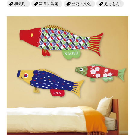
岡山海苔シリーズ
ふるさとあっ晴れ認定
和気町
第６回認定
歴史・文化
えぇもん
ふるさと散歩
みんなのドーナツ
TRAIN
人・もの・こと
観光列車
ふるさとあっ晴れ認定
岡山育ちのアイスバー
あの駅この駅
ABOUT
Urara
マップ・一覧から探す
せとうちの果実 清涼飲料水
JR岡山の地域共生
おのえきTIMES
カテゴリー・タグ・キーワードから探す
SAKU美SAKU楽
雑貨シリーズ
ふるさとおこしプロジェクトとは
SETOUCHI TRAIN
第16回
Re：
第15回
未来へつなぐ人
恋するジャージー 瀬戸田レモン
活動内容
La Malle de Bois
第14回
持続と進化
第13回
せとうちの海を育む山々
蒜山ショコラ
地酒列車
第12回
挑戦
第11回
せとうち
蒜山ショコラクッキーズ
スローライフ列車
第10回
岡山・備後の果物
第9回
岡山・備後のうめぇもん
せとうちのおいしいシリーズ
第8回
岡山市
第7回
美作市/西粟倉村/奈義町/勝央町
生スフレ ふわり～ぬ