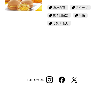
瀬戸内市
スイーツ
第６回認定
果物
うめぇもん
FOLLOW US