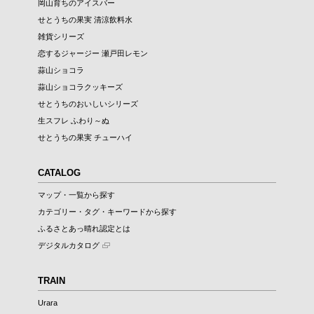
岡山育ちのアイスバー
せとうちの果実 清涼飲料水
雑貨シリーズ
恋するジャージー 瀬戸田レモン
蒜山ショコラ
蒜山ショコラクッキーズ
せとうちのおいしいシリーズ
生スフレ ふわり～ぬ
せとうちの果実 チューハイ
CATALOG
マップ・一覧から探す
カテゴリー・タグ・キーワードから探す
ふるさとあっ晴れ認定とは
デジタルカタログ
TRAIN
Urara