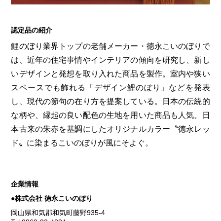
第6回
瀬戸内市/備前市/和気町/赤磐市
第5回
津山市/鏡野町/吉備中央町/久米南町/美咲町
せとうちの果実 チューハイ
第4回
倉敷市/玉野市/浅口市/里庄町
第3回
尾道市/福山市/笠岡市/府中市
認定品の紹介
第2回
真庭市/新庄村
第1回
新見市/高梁市/総社市/井原市/矢掛町
鯉のぼり業界トップの老舗メーカー・徳永こいのぼりで
は、近年の住宅事情やインテリアの傾向を研究し、新し
いデザインと発想を取り入れた商品を製作。室内や狭い
ふるさとあっ晴れ認定とは
デジタルカタログ
スペースでも飾れる「デザイン鯉のぼり」などを発表
し、現代の節句の在り方を提案している。日本の伝統的
な柄や、縁起の良い配色の生地を用いた商品も人気。日
本古来の朱赤を基調にしたオリジナルカラー〝徳永レッ
ド〟に染まるこいのぼりが風にそよぐ。
企業情報
●株式会社 徳永こいのぼり
岡山県和気郡和気町藤野935-4