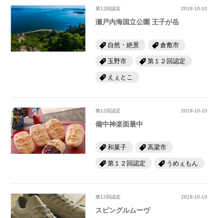
第12回認定
2019-10-10
瀬戸内海国立公園 王子が岳
自然・絶景
倉敷市
玉野市
第１２回認定
えぇとこ
第12回認定
2019-10-10
備中神楽面最中
和菓子
高梁市
第１２回認定
うめぇもん
第12回認定
2019-10-10
スピングルムーヴ