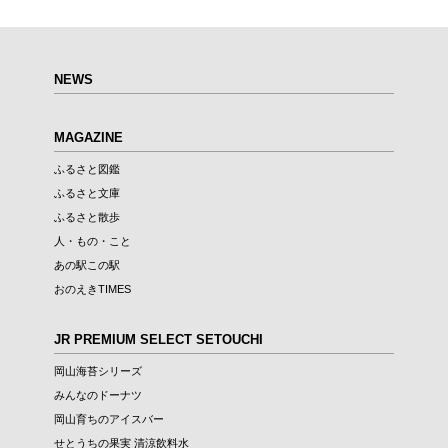
NEWS
MAGAZINE
ふるさと図鑑
ふるさと文庫
ふるさと散歩
人・もの・こと
あの駅この駅
おのえきTIMES
JR PREMIUM SELECT SETOUCHI
岡山海苔シリーズ
みんなのドーナツ
岡山育ちのアイスバー
せとうちの果実 清涼飲料水