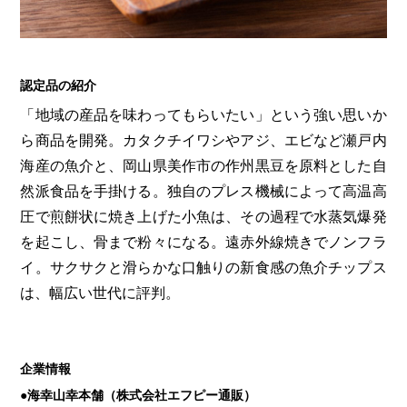
第6回
瀬戸内市/備前市/和気町/赤磐市
第5回
津山市/鏡野町/吉備中央町/久米南町/美咲町
せとうちの果実 チューハイ
第4回
倉敷市/玉野市/浅口市/里庄町
第3回
尾道市/福山市/笠岡市/府中市
第2回
真庭市/新庄村
第1回
新見市/高梁市/総社市/井原市/矢掛町
認定品の紹介
「地域の産品を味わってもらいたい」という強い思いか
ら商品を開発。カタクチイワシやアジ、エビなど瀬戸内
ふるさとあっ晴れ認定とは
デジタルカタログ
海産の魚介と、岡山県美作市の作州黒豆を原料とした自
然派食品を手掛ける。独自のプレス機械によって高温高
圧で煎餅状に焼き上げた小魚は、その過程で水蒸気爆発
を起こし、骨まで粉々になる。遠赤外線焼きでノンフラ
イ。サクサクと滑らかな口触りの新食感の魚介チップス
は、幅広い世代に評判。
企業情報
●海幸山幸本舗（株式会社エフピー通販）