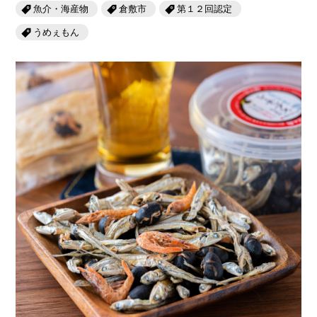
岡山海苔シリーズ
ふるさとあっ晴れ認定
魚介・海産物
倉敷市
第１２回認定
ふるさと散歩
うめぇもん
みんなのドーナツ
TRAIN
人・もの・こと
観光列車
ふるさとあっ晴れ認定
岡山育ちのアイスバー
あの駅この駅
ABOUT
Urara
マップ・一覧から探す
せとうちの果実 清涼飲料水
JR岡山の地域共生
おのえきTIMES
カテゴリー・タグ・キーワードから探す
SAKU美SAKU楽
雑貨シリーズ
ふるさとおこしプロジェクトとは
SETOUCHI TRAIN
第16回
Re：
第15回
未来へつなぐ人
恋するジャージー 瀬戸田レモン
活動内容
La Malle de Bois
第14回
持続と進化
第13回
せとうちの海を育む山々
蒜山ショコラ
地酒列車
第12回
挑戦
第11回
せとうち
蒜山ショコラクッキーズ
スローライフ列車
第10回
岡山・備後の果物
第9回
岡山・備後のうめぇもん
せとうちのおいしいシリーズ
第8回
岡山市
第7回
美作市/西粟倉村/奈義町/勝央町
生スフレ ふわり～ぬ