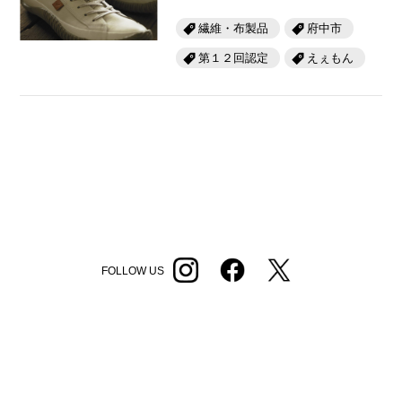
繊維・布製品
府中市
第１２回認定
えぇもん
FOLLOW US