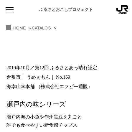
ふるさとおこしプロジェクト
HOME
CATALOG
2019年10月／第12回 ふるさとあっ晴れ認定
NEWS
倉敷市
うめぇもん
No.169
お知らせ
海幸山幸本舗
（株式会社エフピー通販）
MAGAZINE
地域のよみもの
瀬戸内の味シリーズ
JR PREMIUM SELECT SETOUCHI
ふるさと図鑑
JR西日本グループのおみやげ開発
瀬戸内海の小魚や作州黒豆を丸ごと
誰でも食べやすい新食感チップス
ふるさと文庫
CATALOG