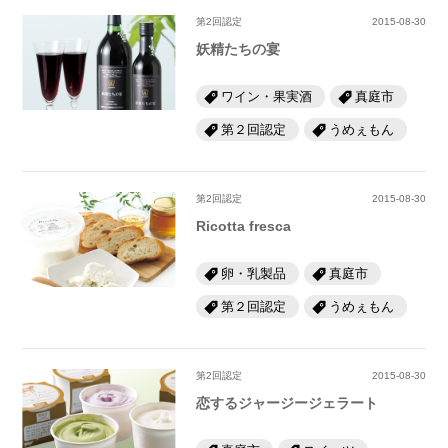
第2回認定
2015-08-30
妖精たちの宴
ワイン・果実酒
真庭市
第２回認定
うめぇもん
第2回認定
2015-08-30
Ricotta fresca
卵・乳製品
真庭市
第２回認定
うめぇもん
第2回認定
2015-08-30
恋するジャージージェラート