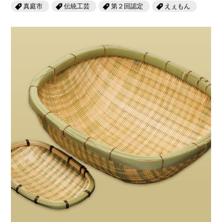
岡山海苔シリーズ
ふるさとあっ晴れ認定
真庭市
伝統工芸
第２回認定
えぇもん
ふるさと散歩
みんなのドーナツ
TRAIN
人・もの・こと
観光列車
ふるさとあっ晴れ認定
岡山育ちのアイスバー
あの駅この駅
ABOUT
Urara
マップ・一覧から探す
せとうちの果実 清涼飲料水
JR岡山の地域共生
おのえきTIMES
カテゴリー・タグ・キーワードから探す
SAKU美SAKU楽
雑貨シリーズ
ふるさとおこしプロジェクトとは
SETOUCHI TRAIN
第16回
Re：
第15回
未来へつなぐ人
恋するジャージー 瀬戸田レモン
活動内容
La Malle de Bois
第14回
持続と進化
第13回
せとうちの海を育む山々
蒜山ショコラ
地酒列車
第12回
挑戦
第11回
せとうち
蒜山ショコラクッキーズ
スローライフ列車
第10回
岡山・備後の果物
第9回
岡山・備後のうめぇもん
せとうちのおいしいシリーズ
第8回
岡山市
第7回
美作市/西粟倉村/奈義町/勝央町
生スフレ ふわり～ぬ