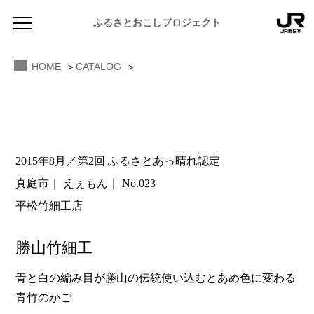
ふるさとおこしプロジェクト
HOME
CATALOG
2015年8月／第2回 ふるさとあっ晴れ認定
NEWS
真庭市
えぇもん
No.023
お知らせ
平松竹細工店
MAGAZINE
地域のよみもの
勝山竹細工
JR PREMIUM SELECT SETOUCHI
ふるさと図鑑
JR西日本グループのおみやげ開発
青と白の編み目が勝山の伝統使い込むとあめ色に変わる
青竹のかご
ふるさと文庫
CATALOG