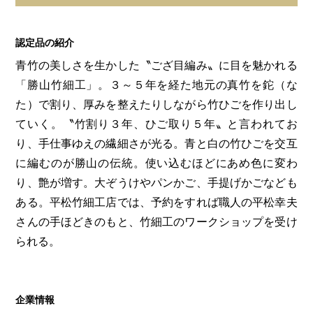
第6回
瀬戸内市/備前市/和気町/赤磐市
第5回
津山市/鏡野町/吉備中央町/久米南町/美咲町
せとうちの果実 チューハイ
第4回
倉敷市/玉野市/浅口市/里庄町
第3回
尾道市/福山市/笠岡市/府中市
認定品の紹介
第2回
真庭市/新庄村
第1回
新見市/高梁市/総社市/井原市/矢掛町
青竹の美しさを生かした〝ござ目編み〟に目を魅かれる
「勝山竹細工」。３～５年を経た地元の真竹を鉈（な
た）で割り、厚みを整えたりしながら竹ひごを作り出し
ふるさとあっ晴れ認定とは
デジタルカタログ
ていく。〝竹割り３年、ひご取り５年〟と言われてお
り、手仕事ゆえの繊細さが光る。青と白の竹ひごを交互
に編むのが勝山の伝統。使い込むほどにあめ色に変わ
り、艶が増す。大ぞうけやパンかご、手提げかごなども
ある。平松竹細工店では、予約をすれば職人の平松幸夫
さんの手ほどきのもと、竹細工のワークショップを受け
られる。
企業情報