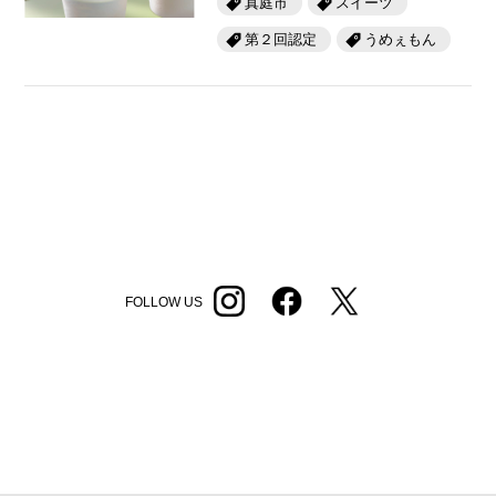
真庭市
スイーツ
第２回認定
うめぇもん
FOLLOW US