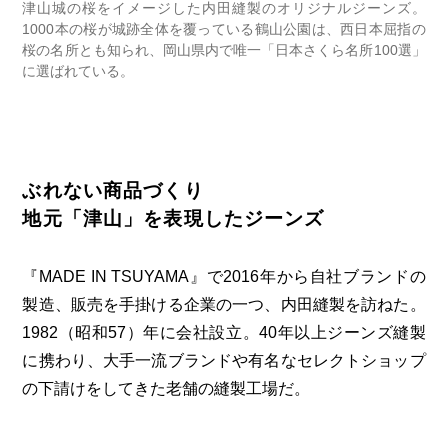
津山城の桜をイメージした内田縫製のオリジナルジーンズ。
1000本の桜が城跡全体を覆っている鶴山公園は、西日本屈指の
桜の名所とも知られ、岡山県内で唯一「日本さくら名所100選」
に選ばれている。
ぶれない商品づくり
地元「津山」を表現したジーンズ
『MADE IN TSUYAMA』で2016年から自社ブランドの
製造、販売を手掛ける企業の一つ、内田縫製を訪ねた。
1982（昭和57）年に会社設立。40年以上ジーンズ縫製
に携わり、大手一流ブランドや有名なセレクトショップ
の下請けをしてきた老舗の縫製工場だ。