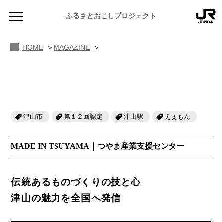
MAGAZINE ふるさと図鑑
ふるさとおこしプロジェクト
つやま産業支援センター
HOME
MAGAZINE
津山市
第１２回認定
津山駅
えぇもん
NEWS
お知らせ
MADE IN TSUYAMA｜つやま産業支援センター
MAGAZINE
地域のよみもの
伝統あるものづくりの技と心
JR PREMIUM SELECT SETOUCHI
ふるさと図鑑
JR西日本グループのおみやげ開発
津山の魅力を全国へ発信
ふるさと文庫
CATALOG