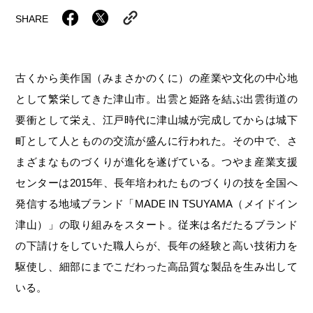
岡山海苔シリーズ
ふるさとあっ晴れ認定
ふるさと散歩
SHARE
みんなのドーナツ
TRAIN
人・もの・こと
観光列車
ふるさとあっ晴れ認定
岡山育ちのアイスバー
古くから美作国（みまさかのくに）の産業や文化の中心地
あの駅この駅
ABOUT
Urara
マップ・一覧から探す
せとうちの果実 清涼飲料水
として繁栄してきた津山市。出雲と姫路を結ぶ出雲街道の
JR岡山の地域共生
おのえきTIMES
要衝として栄え、江戸時代に津山城が完成してからは城下
カテゴリー・タグ・キーワードから探す
SAKU美SAKU楽
雑貨シリーズ
ふるさとおこしプロジェクトとは
町として人とものの交流が盛んに行われた。その中で、さ
SETOUCHI TRAIN
第16回
Re：
第15回
未来へつなぐ人
恋するジャージー 瀬戸田レモン
まざまなものづくりが進化を遂げている。つやま産業支援
活動内容
センターは2015年、長年培われたものづくりの技を全国へ
La Malle de Bois
第14回
持続と進化
第13回
せとうちの海を育む山々
蒜山ショコラ
発信する地域ブランド「MADE IN TSUYAMA（メイドイン
地酒列車
第12回
挑戦
第11回
せとうち
蒜山ショコラクッキーズ
津山）」の取り組みをスタート。従来は名だたるブランド
の下請けをしていた職人らが、長年の経験と高い技術力を
スローライフ列車
第10回
岡山・備後の果物
第9回
岡山・備後のうめぇもん
せとうちのおいしいシリーズ
駆使し、細部にまでこだわった高品質な製品を生み出して
第8回
岡山市
第7回
美作市/西粟倉村/奈義町/勝央町
生スフレ ふわり～ぬ
いる。