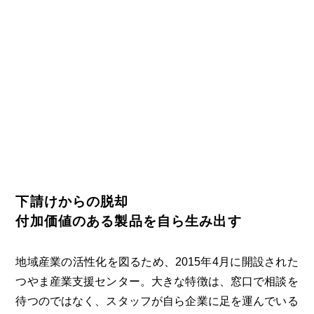
第6回
瀬戸内市/備前市/和気町/赤磐市
第5回
津山市/鏡野町/吉備中央町/久米南町/美咲町
せとうちの果実 チューハイ
第4回
倉敷市/玉野市/浅口市/里庄町
第3回
尾道市/福山市/笠岡市/府中市
第2回
真庭市/新庄村
第1回
新見市/高梁市/総社市/井原市/矢掛町
ふるさとあっ晴れ認定とは
デジタルカタログ
下請けからの脱却
付加価値のある製品を自ら生み出す
地域産業の活性化を図るため、2015年4月に開設された
つやま産業支援センター。大きな特徴は、窓口で相談を
待つのではなく、スタッフが自ら企業に足を運んでいる