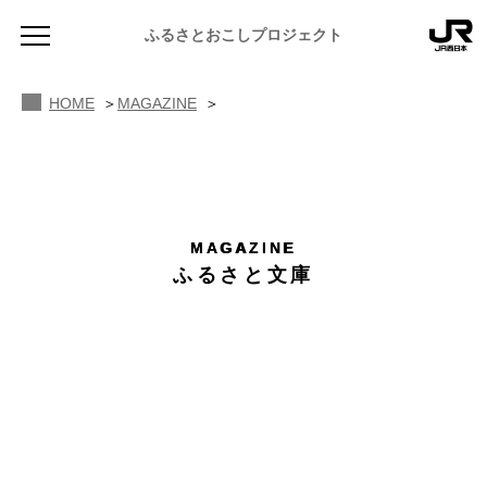
ふるさとおこしプロジェクト
HOME
MAGAZINE
MAGAZINE
NEWS
ふるさと文庫
お知らせ
ふるさと文庫
BOOKS
#1
MAGAZINE
地域のよみもの
JR PREMIUM SELECT SETOUCHI
ふるさと図鑑
JR西日本グループのおみやげ開発
ふるさと文庫
CATALOG