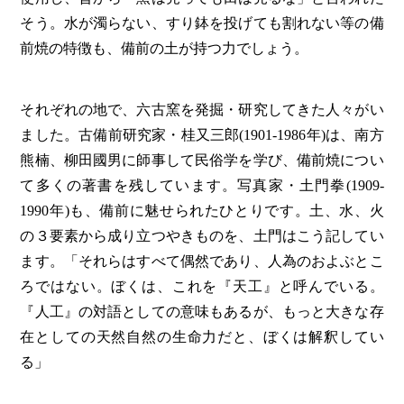
そう。水が濁らない、すり鉢を投げても割れない等の備
前焼の特徴も、備前の土が持つ力でしょう。
それぞれの地で、六古窯を発掘・研究してきた人々がい
ました。古備前研究家・桂又三郎(1901-1986年)は、南方
熊楠、柳田國男に師事して民俗学を学び、備前焼につい
て多くの著書を残しています。写真家・土門拳(1909-
1990年)も、備前に魅せられたひとりです。土、水、火
の３要素から成り立つやきものを、土門はこう記してい
ます。「それらはすべて偶然であり、人為のおよぶとこ
ろではない。ぼくは、これを『天工』と呼んでいる。
『人工』の対語としての意味もあるが、もっと大きな存
在としての天然自然の生命力だと、ぼくは解釈してい
る」