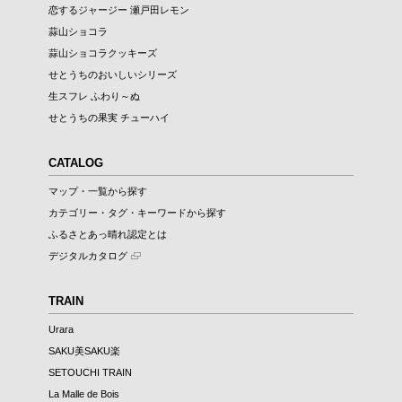
恋するジャージー 瀬戸田レモン
蒜山ショコラ
蒜山ショコラクッキーズ
せとうちのおいしいシリーズ
生スフレ ふわり～ぬ
せとうちの果実 チューハイ
CATALOG
マップ・一覧から探す
カテゴリー・タグ・キーワードから探す
ふるさとあっ晴れ認定とは
デジタルカタログ
TRAIN
Urara
SAKU美SAKU楽
SETOUCHI TRAIN
La Malle de Bois