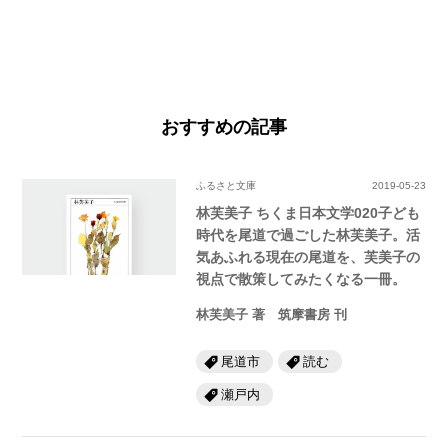
おすすめの記事
ふるさと文庫
2019-05-23
林芙美子 ちくま日本文学020子ども
時代を尾道で過ごした林芙美子。活
気あふれる現在の尾道を、芙美子の
視点で散策してみたくなる一冊。
林芙美子 著 筑摩書房 刊
尾道市
読む
瀬戸内