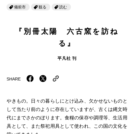
岡山海苔シリーズ
ふるさとあっ晴れ認定
備前市
観る
読む
ふるさと散歩
みんなのドーナツ
TRAIN
人・もの・こと
観光列車
ふるさとあっ晴れ認定
岡山育ちのアイスバー
『別冊太陽 六古窯を訪ね
あの駅この駅
ABOUT
Urara
マップ・一覧から探す
せとうちの果実 清涼飲料水
る』
JR岡山の地域共生
おのえきTIMES
カテゴリー・タグ・キーワードから探す
SAKU美SAKU楽
雑貨シリーズ
平凡社 刊
ふるさとおこしプロジェクトとは
SETOUCHI TRAIN
第16回
Re：
第15回
未来へつなぐ人
恋するジャージー 瀬戸田レモン
活動内容
SHARE
La Malle de Bois
第14回
持続と進化
第13回
せとうちの海を育む山々
蒜山ショコラ
地酒列車
第12回
挑戦
第11回
せとうち
蒜山ショコラクッキーズ
やきもの。日々の暮らしにとけ込み、欠かせないものと
スローライフ列車
第10回
岡山・備後の果物
第9回
岡山・備後のうめぇもん
せとうちのおいしいシリーズ
して当たり前のように存在していますが、古くは縄文時
代にまでさかのぼります。食糧の保存や調理等、生活用
第8回
岡山市
第7回
美作市/西粟倉村/奈義町/勝央町
生スフレ ふわり～ぬ
具として、また祭祀用具として使われ、この国の文化を