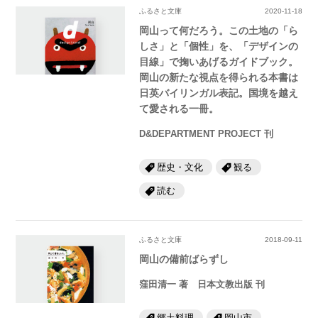
ふるさと文庫
2020-11-18
岡山って何だろう。この土地の「ら
しさ」と「個性」を、「デザインの
目線」で掬いあげるガイドブック。
岡山の新たな視点を得られる本書は
日英バイリンガル表記。国境を越え
て愛される一冊。
D&DEPARTMENT PROJECT 刊
歴史・文化
観る
読む
ふるさと文庫
2018-09-11
岡山の備前ばらずし
窪田清一 著 日本文教出版 刊
郷土料理
岡山市