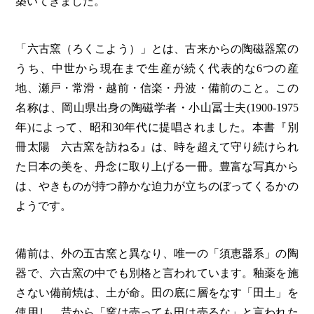
築いてきました。
第6回
瀬戸内市/備前市/和気町/赤磐市
第5回
津山市/鏡野町/吉備中央町/久米南町/美咲町
せとうちの果実 チューハイ
第4回
倉敷市/玉野市/浅口市/里庄町
第3回
尾道市/福山市/笠岡市/府中市
「六古窯（ろくこよう）」とは、古来からの陶磁器窯の
第2回
真庭市/新庄村
第1回
新見市/高梁市/総社市/井原市/矢掛町
うち、中世から現在まで生産が続く代表的な6つの産
地、瀬戸・常滑・越前・信楽・丹波・備前のこと。この
名称は、岡山県出身の陶磁学者・小山冨士夫(1900-1975
ふるさとあっ晴れ認定とは
デジタルカタログ
年)によって、昭和30年代に提唱されました。本書『別
冊太陽 六古窯を訪ねる』は、時を超えて守り続けられ
た日本の美を、丹念に取り上げる一冊。豊富な写真から
は、やきものが持つ静かな迫力が立ちのぼってくるかの
ようです。
備前は、外の五古窯と異なり、唯一の「須恵器系」の陶
器で、六古窯の中でも別格と言われています。釉薬を施
さない備前焼は、土が命。田の底に層をなす「田土」を
使用し、昔から「窯は売っても田は売るな」と言われた