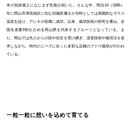
第6回
瀬戸内市/備前市/和気町/赤磐市
第5回
津山市/鏡野町/吉備中央町/久米南町/美咲町
せとうちの果実 チューハイ
本の気候風土になじまず失敗が続いた。そんな中、明治19（1886）
年に岡山市津高地区に住む旧備前藩士が当時としては画期的なガラス
第4回
倉敷市/玉野市/浅口市/里庄町
第3回
尾道市/福山市/笠岡市/府中市
温室を設け、アレキの収穫に成功。以来、栽培技術の研究を重ね、全
第2回
真庭市/新庄村
第1回
新見市/高梁市/総社市/井原市/矢掛町
国生産量9割を占める岡山県を代表するフルーツとなっている。ま
た、岡山では先人からの技や信念を受け継ぎ、温室技術や栽培法を追
ふるさとあっ晴れ認定とは
デジタルカタログ
求しながら、時代のニーズに合った多彩な品種のブドウ栽培が行われ
ている。
一粒一粒に想いを込めて育てる