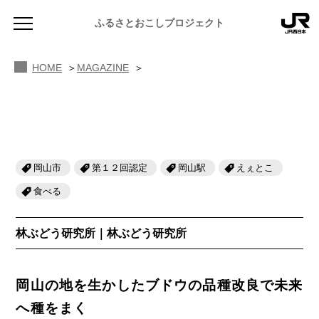
MAGAZINE ふるさと図鑑
ふるさとおこしプロジェクト
林ぶどう研究所
HOME
MAGAZINE
岡山市
第１２回認定
岡山駅
えぇとこ
NEWS
お知らせ
食べる
MAGAZINE
林ぶどう研究所｜林ぶどう研究所
地域のよみもの
JR PREMIUM SELECT SETOUCHI
ふるさと図鑑
JR西日本グループのおみやげ開発
岡山の地を生かしたブドウの品種改良で未来
ふるさと文庫
へ種をまく
CATALOG