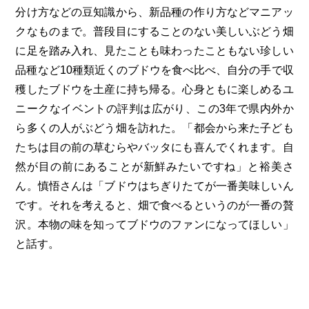
分け方などの豆知識から、新品種の作り方などマニアッ
クなものまで。普段目にすることのない美しいぶどう畑
に足を踏み入れ、見たことも味わったこともない珍しい
品種など10種類近くのブドウを食べ比べ、自分の手で収
穫したブドウを土産に持ち帰る。心身ともに楽しめるユ
ニークなイベントの評判は広がり、この3年で県内外か
ら多くの人がぶどう畑を訪れた。「都会から来た子ども
たちは目の前の草むらやバッタにも喜んでくれます。自
然が目の前にあることが新鮮みたいですね」と裕美さ
ん。慎悟さんは「ブドウはちぎりたてが一番美味しいん
です。それを考えると、畑で食べるというのが一番の贅
沢。本物の味を知ってブドウのファンになってほしい」
と話す。