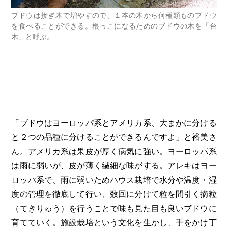
ブドウは接ぎ木で増やすので、１本の木から何種類ものブドウ
を食べることができる。根っこになるためのブドウの木を「台
木」と呼ぶ。
「ブドウはヨーロッパ系とアメリカ系、大まかに分ける
と２つの品種に分けることができるんですよ」と裕美さ
ん。アメリカ系は果皮が厚く病気に強い。ヨーロッパ系
は雨に弱いが、皮が薄く繊細な味がする。アレキはヨー
ロッパ系で、雨に弱いためハウス栽培で水分や温度・湿
度の管理を徹底して行い、数回に分けて粒を間引く摘粒
（てきりゅう）を行うことで味も見た目も良いブドウに
育てていく。施設栽培という文化を生かし、手をかけ丁