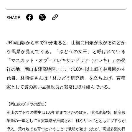
岡山海苔シリーズ
ふるさとあっ晴れ認定
ふるさと散歩
みんなのドーナツ
SHARE
TRAIN
人・もの・こと
観光列車
ふるさとあっ晴れ認定
岡山育ちのアイスバー
あの駅この駅
ABOUT
Urara
マップ・一覧から探す
せとうちの果実 清涼飲料水
JR岡山の地域共生
JR岡山駅から車で10分走ると、山裾に田畑が広がるのどか
おのえきTIMES
カテゴリー・タグ・キーワードから探す
な風景が見えてくる。「ぶどうの女王」と呼ばれている
SAKU美SAKU楽
雑貨シリーズ
ふるさとおこしプロジェクトとは
「マスカット・オブ・アレキサンドリア（アレキ）」の発
SETOUCHI TRAIN
第16回
Re：
第15回
未来へつなぐ人
恋するジャージー 瀬戸田レモン
祥の地、岡山市津高地区。ここで100年以上続く林農園の４
活動内容
代目、林慎悟さんは「林ぶどう研究所」を立ち上げ、育種
La Malle de Bois
第14回
持続と進化
第13回
せとうちの海を育む山々
蒜山ショコラ
家として質の高い品種改良と栽培に取り組んでいる。
地酒列車
第12回
挑戦
第11回
せとうち
蒜山ショコラクッキーズ
【岡山のブドウの歴史】
スローライフ列車
第10回
岡山・備後の果物
第9回
岡山・備後のうめぇもん
せとうちのおいしいシリーズ
岡山のブドウの歴史は130年前までさかのぼる。明治維新後、殖産興
第8回
岡山市
第7回
美作市/西粟倉村/奈義町/勝央町
生スフレ ふわり～ぬ
業策の一環として果実栽培が推奨され、桃やリンゴとともにブドウが
導入。荒れ地でも育つということで栽培が始まったが、高温多湿の日