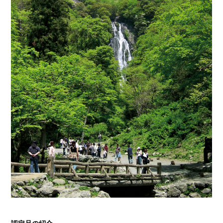
岡山海苔シリーズ
ふるさとあっ晴れ認定
ふるさと散歩
みんなのドーナツ
TRAIN
人・もの・こと
観光列車
ふるさとあっ晴れ認定
岡山育ちのアイスバー
あの駅この駅
ABOUT
Urara
マップ・一覧から探す
せとうちの果実 清涼飲料水
JR岡山の地域共生
おのえきTIMES
カテゴリー・タグ・キーワードから探す
SAKU美SAKU楽
雑貨シリーズ
ふるさとおこしプロジェクトとは
SETOUCHI TRAIN
第16回
Re：
第15回
未来へつなぐ人
恋するジャージー 瀬戸田レモン
活動内容
La Malle de Bois
第14回
持続と進化
第13回
せとうちの海を育む山々
蒜山ショコラ
地酒列車
第12回
挑戦
第11回
せとうち
蒜山ショコラクッキーズ
スローライフ列車
第10回
岡山・備後の果物
第9回
岡山・備後のうめぇもん
せとうちのおいしいシリーズ
第8回
岡山市
第7回
美作市/西粟倉村/奈義町/勝央町
生スフレ ふわり～ぬ