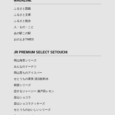
MAGAZINE
ふるさと図鑑
ふるさと文庫
ふるさと散歩
人・もの・こと
あの駅この駅
おのえきTIMES
JR PREMIUM SELECT SETOUCHI
岡山海苔シリーズ
みんなのドーナツ
岡山育ちのアイスバー
せとうちの果実 清涼飲料水
雑貨シリーズ
恋するジャージー 瀬戸田レモン
蒜山ショコラ
蒜山ショコラクッキーズ
せとうちのおいしいシリーズ