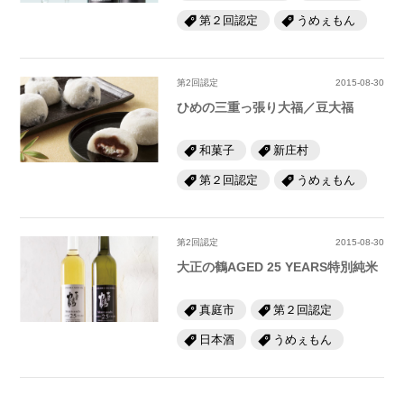
第２回認定
うめぇもん
第2回認定
2015-08-30
ひめの三重っ張り大福／豆大福
和菓子
新庄村
第２回認定
うめぇもん
第2回認定
2015-08-30
大正の鶴AGED 25 YEARS特別純米
真庭市
第２回認定
日本酒
うめぇもん