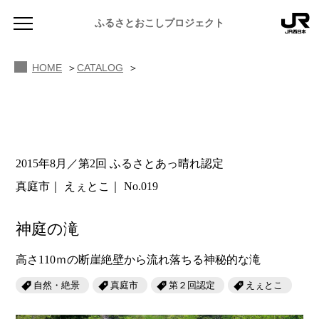
ふるさとおこしプロジェクト
HOME
CATALOG
2015年8月／第2回 ふるさとあっ晴れ認定
NEWS
真庭市
えぇとこ
No.019
お知らせ
MAGAZINE
神庭の滝
地域のよみもの
高さ110ｍの断崖絶壁から流れ落ちる神秘的な滝
JR PREMIUM SELECT SETOUCHI
ふるさと図鑑
JR西日本グループのおみやげ開発
自然・絶景
真庭市
第２回認定
えぇとこ
ふるさと文庫
CATALOG