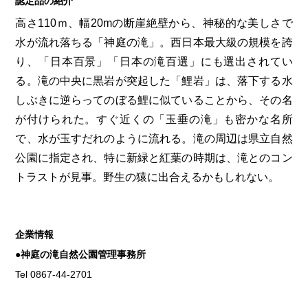
認定品の紹介
第6回
瀬戸内市/備前市/和気町/赤磐市
第5回
津山市/鏡野町/吉備中央町/久米南町/美咲町
せとうちの果実 チューハイ
高さ110ｍ、幅20mの断崖絶壁から、神秘的な美しさで
第4回
倉敷市/玉野市/浅口市/里庄町
第3回
尾道市/福山市/笠岡市/府中市
水が流れ落ちる「神庭の滝」。西日本最大級の規模を誇
り、「日本百景」「日本の滝百選」にも選出されてい
第2回
真庭市/新庄村
第1回
新見市/高梁市/総社市/井原市/矢掛町
る。滝の中央に黒岩が突起した「鯉岩」は、落下する水
しぶきに逆らってのぼる鯉に似ていることから、その名
ふるさとあっ晴れ認定とは
デジタルカタログ
が付けられた。すぐ近くの「玉垂の滝」も密かな名所
で、水が玉すだれのように流れる。滝の周辺は県立自然
公園に指定され、特に新緑と紅葉の時期は、滝とのコン
トラストが見事。野生の猿に出合えるかもしれない。
企業情報
●神庭の滝自然公園管理事務所
Tel 0867-44-2701