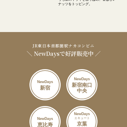
ナッツをトッピング。
JR東日本首都圏駅ナカコンビニ
＼ NewDaysで好評販売中 ／
NewDays
NewDays
新宿南口
新宿
中央
NewDays
エキュート
NewDays
京葉
恵比寿