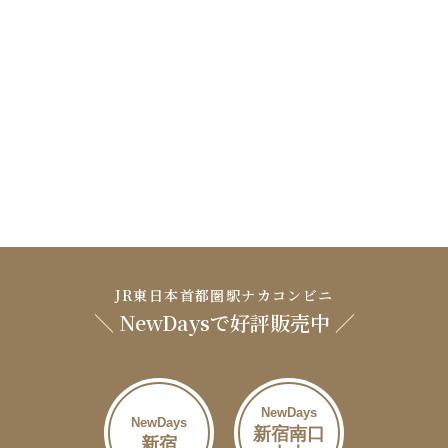
JR東日本首都圏駅ナカコンビニ
＼ NewDaysで好評販売中 ／
NewDays
NewDays
新宿南口
新宿